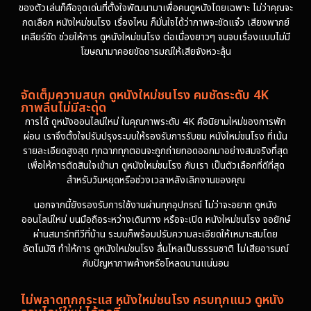
ของตัวเล่นก็คือจุดเด่นที่ตั้งใจพัฒนามาเพื่อคนดูหนังโดยเฉพาะ ไม่ว่าคุณจะ
กดเลือก หนังใหม่ชนโรง เรื่องไหน ก็มั่นใจได้ว่าภาพจะชัดแจ๋ว เสียงพากย์
เคลียร์ชัด ช่วยให้การ ดูหนังใหม่ชนโรง ต่อเนื่องยาวๆ จนจบเรื่องแบบไม่มี
โฆษณามาคอยขัดอารมณ์ให้เสียจังหวะลุ้น
จัดเต็มความสนุก ดูหนังใหม่ชนโรง คมชัดระดับ 4K
ภาพลื่นไม่มีสะดุด
การได้ ดูหนังออนไลน์ใหม่ ในคุณภาพระดับ 4K คือนิยามใหม่ของการพัก
ผ่อน เราจึงตั้งใจปรับปรุงระบบให้รองรับการรับชม หนังใหม่ชนโรง ที่เน้น
รายละเอียดสูงสุด ทุกฉากทุกตอนจะถูกถ่ายทอดออกมาอย่างสมจริงที่สุด
เพื่อให้การตัดสินใจเข้ามา ดูหนังใหม่ชนโรง กับเรา เป็นตัวเลือกที่ดีที่สุด
สำหรับวันหยุดหรือช่วงเวลาหลังเลิกงานของคุณ
นอกจากนี้ยังรองรับการใช้งานผ่านทุกอุปกรณ์ ไม่ว่าจะอยาก ดูหนัง
ออนไลน์ใหม่ บนมือถือระหว่างเดินทาง หรือจะเปิด หนังใหม่ชนโรง จอยักษ์
ผ่านสมาร์ททีวีที่บ้าน ระบบก็พร้อมปรับความละเอียดให้เหมาะสมโดย
อัตโนมัติ ทำให้การ ดูหนังใหม่ชนโรง ลื่นไหลเป็นธรรมชาติ ไม่เสียอารมณ์
กับปัญหาภาพค้างหรือโหลดนานแน่นอน
ไม่พลาดทุกกระแส หนังใหม่ชนโรง ครบทุกแนว ดูหนัง