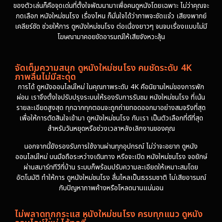
ของตัวเล่นก็คือจุดเด่นที่ตั้งใจพัฒนามาเพื่อคนดูหนังโดยเฉพาะ ไม่ว่าคุณจะ
กดเลือก หนังใหม่ชนโรง เรื่องไหน ก็มั่นใจได้ว่าภาพจะชัดแจ๋ว เสียงพากย์
เคลียร์ชัด ช่วยให้การ ดูหนังใหม่ชนโรง ต่อเนื่องยาวๆ จนจบเรื่องแบบไม่มี
โฆษณามาคอยขัดอารมณ์ให้เสียจังหวะลุ้น
จัดเต็มความสนุก ดูหนังใหม่ชนโรง คมชัดระดับ 4K
ภาพลื่นไม่มีสะดุด
การได้ ดูหนังออนไลน์ใหม่ ในคุณภาพระดับ 4K คือนิยามใหม่ของการพัก
ผ่อน เราจึงตั้งใจปรับปรุงระบบให้รองรับการรับชม หนังใหม่ชนโรง ที่เน้น
รายละเอียดสูงสุด ทุกฉากทุกตอนจะถูกถ่ายทอดออกมาอย่างสมจริงที่สุด
เพื่อให้การตัดสินใจเข้ามา ดูหนังใหม่ชนโรง กับเรา เป็นตัวเลือกที่ดีที่สุด
สำหรับวันหยุดหรือช่วงเวลาหลังเลิกงานของคุณ
นอกจากนี้ยังรองรับการใช้งานผ่านทุกอุปกรณ์ ไม่ว่าจะอยาก ดูหนัง
ออนไลน์ใหม่ บนมือถือระหว่างเดินทาง หรือจะเปิด หนังใหม่ชนโรง จอยักษ์
ผ่านสมาร์ททีวีที่บ้าน ระบบก็พร้อมปรับความละเอียดให้เหมาะสมโดย
อัตโนมัติ ทำให้การ ดูหนังใหม่ชนโรง ลื่นไหลเป็นธรรมชาติ ไม่เสียอารมณ์
กับปัญหาภาพค้างหรือโหลดนานแน่นอน
ไม่พลาดทุกกระแส หนังใหม่ชนโรง ครบทุกแนว ดูหนัง