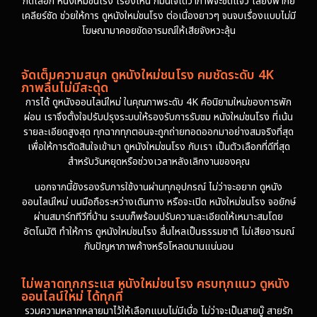
กดเลือก หนังใหม่ชนโรง เรื่องไหน ก็มั่นใจได้ว่าภาพจะชัดแจ๋ว เสียงพากย์
เคลียร์ชัด ช่วยให้การ ดูหนังใหม่ชนโรง ต่อเนื่องยาวๆ จนจบเรื่องแบบไม่มี
โฆษณามาคอยขัดอารมณ์ให้เสียจังหวะลุ้น
จัดเต็มความสนุก ดูหนังใหม่ชนโรง คมชัดระดับ 4K
ภาพลื่นไม่มีสะดุด
การได้ ดูหนังออนไลน์ใหม่ ในคุณภาพระดับ 4K คือนิยามใหม่ของการพัก
ผ่อน เราจึงตั้งใจปรับปรุงระบบให้รองรับการรับชม หนังใหม่ชนโรง ที่เน้น
รายละเอียดสูงสุด ทุกฉากทุกตอนจะถูกถ่ายทอดออกมาอย่างสมจริงที่สุด
เพื่อให้การตัดสินใจเข้ามา ดูหนังใหม่ชนโรง กับเรา เป็นตัวเลือกที่ดีที่สุด
สำหรับวันหยุดหรือช่วงเวลาหลังเลิกงานของคุณ
นอกจากนี้ยังรองรับการใช้งานผ่านทุกอุปกรณ์ ไม่ว่าจะอยาก ดูหนัง
ออนไลน์ใหม่ บนมือถือระหว่างเดินทาง หรือจะเปิด หนังใหม่ชนโรง จอยักษ์
ผ่านสมาร์ททีวีที่บ้าน ระบบก็พร้อมปรับความละเอียดให้เหมาะสมโดย
อัตโนมัติ ทำให้การ ดูหนังใหม่ชนโรง ลื่นไหลเป็นธรรมชาติ ไม่เสียอารมณ์
กับปัญหาภาพค้างหรือโหลดนานแน่นอน
ไม่พลาดทุกกระแส หนังใหม่ชนโรง ครบทุกแนว ดูหนัง
ออนไลน์ใหม่ ได้ทุกที่
รวมความหลากหลายมาไว้ให้เลือกแบบไม่มีเบื่อ ไม่ว่าจะเป็นสายบู๊ สายรัก