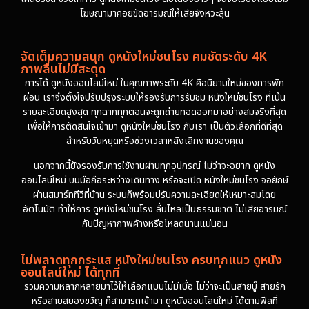
โฆษณามาคอยขัดอารมณ์ให้เสียจังหวะลุ้น
จัดเต็มความสนุก ดูหนังใหม่ชนโรง คมชัดระดับ 4K
ภาพลื่นไม่มีสะดุด
การได้ ดูหนังออนไลน์ใหม่ ในคุณภาพระดับ 4K คือนิยามใหม่ของการพัก
ผ่อน เราจึงตั้งใจปรับปรุงระบบให้รองรับการรับชม หนังใหม่ชนโรง ที่เน้น
รายละเอียดสูงสุด ทุกฉากทุกตอนจะถูกถ่ายทอดออกมาอย่างสมจริงที่สุด
เพื่อให้การตัดสินใจเข้ามา ดูหนังใหม่ชนโรง กับเรา เป็นตัวเลือกที่ดีที่สุด
สำหรับวันหยุดหรือช่วงเวลาหลังเลิกงานของคุณ
นอกจากนี้ยังรองรับการใช้งานผ่านทุกอุปกรณ์ ไม่ว่าจะอยาก ดูหนัง
ออนไลน์ใหม่ บนมือถือระหว่างเดินทาง หรือจะเปิด หนังใหม่ชนโรง จอยักษ์
ผ่านสมาร์ททีวีที่บ้าน ระบบก็พร้อมปรับความละเอียดให้เหมาะสมโดย
อัตโนมัติ ทำให้การ ดูหนังใหม่ชนโรง ลื่นไหลเป็นธรรมชาติ ไม่เสียอารมณ์
กับปัญหาภาพค้างหรือโหลดนานแน่นอน
ไม่พลาดทุกกระแส หนังใหม่ชนโรง ครบทุกแนว ดูหนัง
ออนไลน์ใหม่ ได้ทุกที่
รวมความหลากหลายมาไว้ให้เลือกแบบไม่มีเบื่อ ไม่ว่าจะเป็นสายบู๊ สายรัก
หรือสายสยองขวัญ ก็สามารถเข้ามา ดูหนังออนไลน์ใหม่ ได้ตามฟีลที่