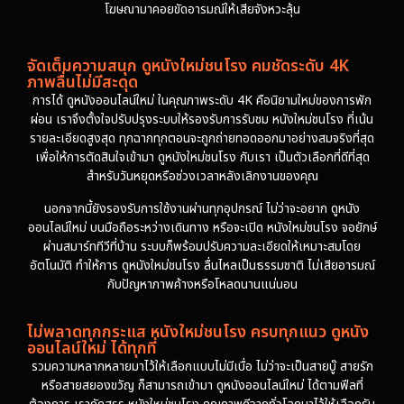
โฆษณามาคอยขัดอารมณ์ให้เสียจังหวะลุ้น
จัดเต็มความสนุก ดูหนังใหม่ชนโรง คมชัดระดับ 4K
ภาพลื่นไม่มีสะดุด
การได้ ดูหนังออนไลน์ใหม่ ในคุณภาพระดับ 4K คือนิยามใหม่ของการพัก
ผ่อน เราจึงตั้งใจปรับปรุงระบบให้รองรับการรับชม หนังใหม่ชนโรง ที่เน้น
รายละเอียดสูงสุด ทุกฉากทุกตอนจะถูกถ่ายทอดออกมาอย่างสมจริงที่สุด
เพื่อให้การตัดสินใจเข้ามา ดูหนังใหม่ชนโรง กับเรา เป็นตัวเลือกที่ดีที่สุด
สำหรับวันหยุดหรือช่วงเวลาหลังเลิกงานของคุณ
นอกจากนี้ยังรองรับการใช้งานผ่านทุกอุปกรณ์ ไม่ว่าจะอยาก ดูหนัง
ออนไลน์ใหม่ บนมือถือระหว่างเดินทาง หรือจะเปิด หนังใหม่ชนโรง จอยักษ์
ผ่านสมาร์ททีวีที่บ้าน ระบบก็พร้อมปรับความละเอียดให้เหมาะสมโดย
อัตโนมัติ ทำให้การ ดูหนังใหม่ชนโรง ลื่นไหลเป็นธรรมชาติ ไม่เสียอารมณ์
กับปัญหาภาพค้างหรือโหลดนานแน่นอน
ไม่พลาดทุกกระแส หนังใหม่ชนโรง ครบทุกแนว ดูหนัง
ออนไลน์ใหม่ ได้ทุกที่
รวมความหลากหลายมาไว้ให้เลือกแบบไม่มีเบื่อ ไม่ว่าจะเป็นสายบู๊ สายรัก
หรือสายสยองขวัญ ก็สามารถเข้ามา ดูหนังออนไลน์ใหม่ ได้ตามฟีลที่