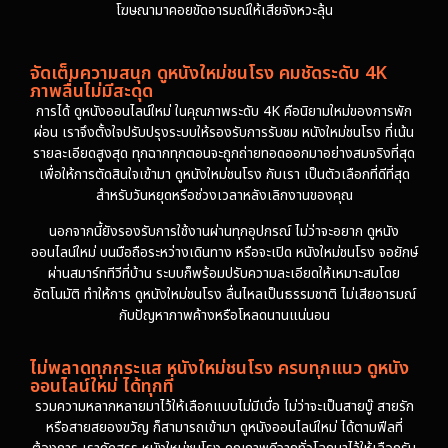
โฆษณามาคอยขัดอารมณ์ให้เสียจังหวะลุ้น
จัดเต็มความสนุก ดูหนังใหม่ชนโรง คมชัดระดับ 4K
ภาพลื่นไม่มีสะดุด
การได้ ดูหนังออนไลน์ใหม่ ในคุณภาพระดับ 4K คือนิยามใหม่ของการพัก
ผ่อน เราจึงตั้งใจปรับปรุงระบบให้รองรับการรับชม หนังใหม่ชนโรง ที่เน้น
รายละเอียดสูงสุด ทุกฉากทุกตอนจะถูกถ่ายทอดออกมาอย่างสมจริงที่สุด
เพื่อให้การตัดสินใจเข้ามา ดูหนังใหม่ชนโรง กับเรา เป็นตัวเลือกที่ดีที่สุด
สำหรับวันหยุดหรือช่วงเวลาหลังเลิกงานของคุณ
นอกจากนี้ยังรองรับการใช้งานผ่านทุกอุปกรณ์ ไม่ว่าจะอยาก ดูหนัง
ออนไลน์ใหม่ บนมือถือระหว่างเดินทาง หรือจะเปิด หนังใหม่ชนโรง จอยักษ์
ผ่านสมาร์ททีวีที่บ้าน ระบบก็พร้อมปรับความละเอียดให้เหมาะสมโดย
อัตโนมัติ ทำให้การ ดูหนังใหม่ชนโรง ลื่นไหลเป็นธรรมชาติ ไม่เสียอารมณ์
กับปัญหาภาพค้างหรือโหลดนานแน่นอน
ไม่พลาดทุกกระแส หนังใหม่ชนโรง ครบทุกแนว ดูหนัง
ออนไลน์ใหม่ ได้ทุกที่
รวมความหลากหลายมาไว้ให้เลือกแบบไม่มีเบื่อ ไม่ว่าจะเป็นสายบู๊ สายรัก
หรือสายสยองขวัญ ก็สามารถเข้ามา ดูหนังออนไลน์ใหม่ ได้ตามฟีลที่