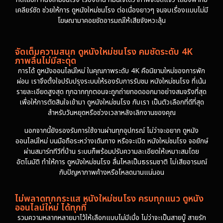
เคลียร์ชัด ช่วยให้การ ดูหนังใหม่ชนโรง ต่อเนื่องยาวๆ จนจบเรื่องแบบไม่มี
โฆษณามาคอยขัดอารมณ์ให้เสียจังหวะลุ้น
จัดเต็มความสนุก ดูหนังใหม่ชนโรง คมชัดระดับ 4K
ภาพลื่นไม่มีสะดุด
การได้ ดูหนังออนไลน์ใหม่ ในคุณภาพระดับ 4K คือนิยามใหม่ของการพัก
ผ่อน เราจึงตั้งใจปรับปรุงระบบให้รองรับการรับชม หนังใหม่ชนโรง ที่เน้น
รายละเอียดสูงสุด ทุกฉากทุกตอนจะถูกถ่ายทอดออกมาอย่างสมจริงที่สุด
เพื่อให้การตัดสินใจเข้ามา ดูหนังใหม่ชนโรง กับเรา เป็นตัวเลือกที่ดีที่สุด
สำหรับวันหยุดหรือช่วงเวลาหลังเลิกงานของคุณ
นอกจากนี้ยังรองรับการใช้งานผ่านทุกอุปกรณ์ ไม่ว่าจะอยาก ดูหนัง
ออนไลน์ใหม่ บนมือถือระหว่างเดินทาง หรือจะเปิด หนังใหม่ชนโรง จอยักษ์
ผ่านสมาร์ททีวีที่บ้าน ระบบก็พร้อมปรับความละเอียดให้เหมาะสมโดย
อัตโนมัติ ทำให้การ ดูหนังใหม่ชนโรง ลื่นไหลเป็นธรรมชาติ ไม่เสียอารมณ์
กับปัญหาภาพค้างหรือโหลดนานแน่นอน
ไม่พลาดทุกกระแส หนังใหม่ชนโรง ครบทุกแนว ดูหนัง
ออนไลน์ใหม่ ได้ทุกที่
รวมความหลากหลายมาไว้ให้เลือกแบบไม่มีเบื่อ ไม่ว่าจะเป็นสายบู๊ สายรัก