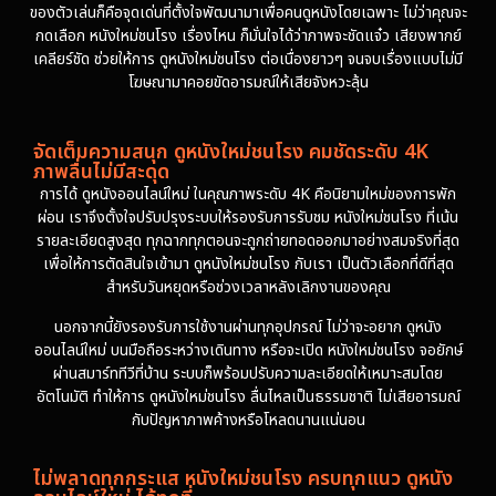
ของตัวเล่นก็คือจุดเด่นที่ตั้งใจพัฒนามาเพื่อคนดูหนังโดยเฉพาะ ไม่ว่าคุณจะ
กดเลือก หนังใหม่ชนโรง เรื่องไหน ก็มั่นใจได้ว่าภาพจะชัดแจ๋ว เสียงพากย์
เคลียร์ชัด ช่วยให้การ ดูหนังใหม่ชนโรง ต่อเนื่องยาวๆ จนจบเรื่องแบบไม่มี
โฆษณามาคอยขัดอารมณ์ให้เสียจังหวะลุ้น
จัดเต็มความสนุก ดูหนังใหม่ชนโรง คมชัดระดับ 4K
ภาพลื่นไม่มีสะดุด
การได้ ดูหนังออนไลน์ใหม่ ในคุณภาพระดับ 4K คือนิยามใหม่ของการพัก
ผ่อน เราจึงตั้งใจปรับปรุงระบบให้รองรับการรับชม หนังใหม่ชนโรง ที่เน้น
รายละเอียดสูงสุด ทุกฉากทุกตอนจะถูกถ่ายทอดออกมาอย่างสมจริงที่สุด
เพื่อให้การตัดสินใจเข้ามา ดูหนังใหม่ชนโรง กับเรา เป็นตัวเลือกที่ดีที่สุด
สำหรับวันหยุดหรือช่วงเวลาหลังเลิกงานของคุณ
นอกจากนี้ยังรองรับการใช้งานผ่านทุกอุปกรณ์ ไม่ว่าจะอยาก ดูหนัง
ออนไลน์ใหม่ บนมือถือระหว่างเดินทาง หรือจะเปิด หนังใหม่ชนโรง จอยักษ์
ผ่านสมาร์ททีวีที่บ้าน ระบบก็พร้อมปรับความละเอียดให้เหมาะสมโดย
อัตโนมัติ ทำให้การ ดูหนังใหม่ชนโรง ลื่นไหลเป็นธรรมชาติ ไม่เสียอารมณ์
กับปัญหาภาพค้างหรือโหลดนานแน่นอน
ไม่พลาดทุกกระแส หนังใหม่ชนโรง ครบทุกแนว ดูหนัง