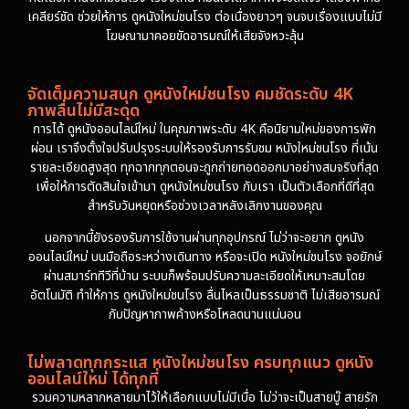
เคลียร์ชัด ช่วยให้การ ดูหนังใหม่ชนโรง ต่อเนื่องยาวๆ จนจบเรื่องแบบไม่มี
โฆษณามาคอยขัดอารมณ์ให้เสียจังหวะลุ้น
จัดเต็มความสนุก ดูหนังใหม่ชนโรง คมชัดระดับ 4K
ภาพลื่นไม่มีสะดุด
การได้ ดูหนังออนไลน์ใหม่ ในคุณภาพระดับ 4K คือนิยามใหม่ของการพัก
ผ่อน เราจึงตั้งใจปรับปรุงระบบให้รองรับการรับชม หนังใหม่ชนโรง ที่เน้น
รายละเอียดสูงสุด ทุกฉากทุกตอนจะถูกถ่ายทอดออกมาอย่างสมจริงที่สุด
เพื่อให้การตัดสินใจเข้ามา ดูหนังใหม่ชนโรง กับเรา เป็นตัวเลือกที่ดีที่สุด
สำหรับวันหยุดหรือช่วงเวลาหลังเลิกงานของคุณ
นอกจากนี้ยังรองรับการใช้งานผ่านทุกอุปกรณ์ ไม่ว่าจะอยาก ดูหนัง
ออนไลน์ใหม่ บนมือถือระหว่างเดินทาง หรือจะเปิด หนังใหม่ชนโรง จอยักษ์
ผ่านสมาร์ททีวีที่บ้าน ระบบก็พร้อมปรับความละเอียดให้เหมาะสมโดย
อัตโนมัติ ทำให้การ ดูหนังใหม่ชนโรง ลื่นไหลเป็นธรรมชาติ ไม่เสียอารมณ์
กับปัญหาภาพค้างหรือโหลดนานแน่นอน
ไม่พลาดทุกกระแส หนังใหม่ชนโรง ครบทุกแนว ดูหนัง
ออนไลน์ใหม่ ได้ทุกที่
รวมความหลากหลายมาไว้ให้เลือกแบบไม่มีเบื่อ ไม่ว่าจะเป็นสายบู๊ สายรัก