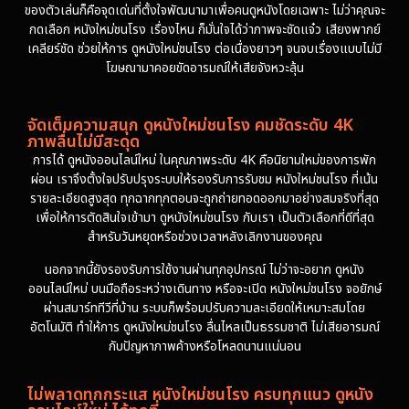
ของตัวเล่นก็คือจุดเด่นที่ตั้งใจพัฒนามาเพื่อคนดูหนังโดยเฉพาะ ไม่ว่าคุณจะ
กดเลือก หนังใหม่ชนโรง เรื่องไหน ก็มั่นใจได้ว่าภาพจะชัดแจ๋ว เสียงพากย์
เคลียร์ชัด ช่วยให้การ ดูหนังใหม่ชนโรง ต่อเนื่องยาวๆ จนจบเรื่องแบบไม่มี
โฆษณามาคอยขัดอารมณ์ให้เสียจังหวะลุ้น
จัดเต็มความสนุก ดูหนังใหม่ชนโรง คมชัดระดับ 4K
ภาพลื่นไม่มีสะดุด
การได้ ดูหนังออนไลน์ใหม่ ในคุณภาพระดับ 4K คือนิยามใหม่ของการพัก
ผ่อน เราจึงตั้งใจปรับปรุงระบบให้รองรับการรับชม หนังใหม่ชนโรง ที่เน้น
รายละเอียดสูงสุด ทุกฉากทุกตอนจะถูกถ่ายทอดออกมาอย่างสมจริงที่สุด
เพื่อให้การตัดสินใจเข้ามา ดูหนังใหม่ชนโรง กับเรา เป็นตัวเลือกที่ดีที่สุด
สำหรับวันหยุดหรือช่วงเวลาหลังเลิกงานของคุณ
นอกจากนี้ยังรองรับการใช้งานผ่านทุกอุปกรณ์ ไม่ว่าจะอยาก ดูหนัง
ออนไลน์ใหม่ บนมือถือระหว่างเดินทาง หรือจะเปิด หนังใหม่ชนโรง จอยักษ์
ผ่านสมาร์ททีวีที่บ้าน ระบบก็พร้อมปรับความละเอียดให้เหมาะสมโดย
อัตโนมัติ ทำให้การ ดูหนังใหม่ชนโรง ลื่นไหลเป็นธรรมชาติ ไม่เสียอารมณ์
กับปัญหาภาพค้างหรือโหลดนานแน่นอน
ไม่พลาดทุกกระแส หนังใหม่ชนโรง ครบทุกแนว ดูหนัง