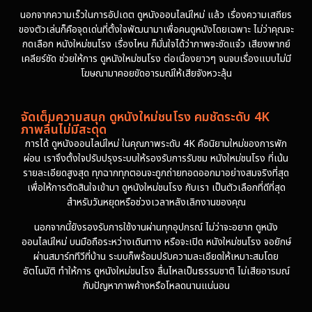
นอกจากความเร็วในการอัปเดต ดูหนังออนไลน์ใหม่ แล้ว เรื่องความเสถียร
ของตัวเล่นก็คือจุดเด่นที่ตั้งใจพัฒนามาเพื่อคนดูหนังโดยเฉพาะ ไม่ว่าคุณจะ
กดเลือก หนังใหม่ชนโรง เรื่องไหน ก็มั่นใจได้ว่าภาพจะชัดแจ๋ว เสียงพากย์
เคลียร์ชัด ช่วยให้การ ดูหนังใหม่ชนโรง ต่อเนื่องยาวๆ จนจบเรื่องแบบไม่มี
โฆษณามาคอยขัดอารมณ์ให้เสียจังหวะลุ้น
จัดเต็มความสนุก ดูหนังใหม่ชนโรง คมชัดระดับ 4K
ภาพลื่นไม่มีสะดุด
การได้ ดูหนังออนไลน์ใหม่ ในคุณภาพระดับ 4K คือนิยามใหม่ของการพัก
ผ่อน เราจึงตั้งใจปรับปรุงระบบให้รองรับการรับชม หนังใหม่ชนโรง ที่เน้น
รายละเอียดสูงสุด ทุกฉากทุกตอนจะถูกถ่ายทอดออกมาอย่างสมจริงที่สุด
เพื่อให้การตัดสินใจเข้ามา ดูหนังใหม่ชนโรง กับเรา เป็นตัวเลือกที่ดีที่สุด
สำหรับวันหยุดหรือช่วงเวลาหลังเลิกงานของคุณ
นอกจากนี้ยังรองรับการใช้งานผ่านทุกอุปกรณ์ ไม่ว่าจะอยาก ดูหนัง
ออนไลน์ใหม่ บนมือถือระหว่างเดินทาง หรือจะเปิด หนังใหม่ชนโรง จอยักษ์
ผ่านสมาร์ททีวีที่บ้าน ระบบก็พร้อมปรับความละเอียดให้เหมาะสมโดย
อัตโนมัติ ทำให้การ ดูหนังใหม่ชนโรง ลื่นไหลเป็นธรรมชาติ ไม่เสียอารมณ์
กับปัญหาภาพค้างหรือโหลดนานแน่นอน