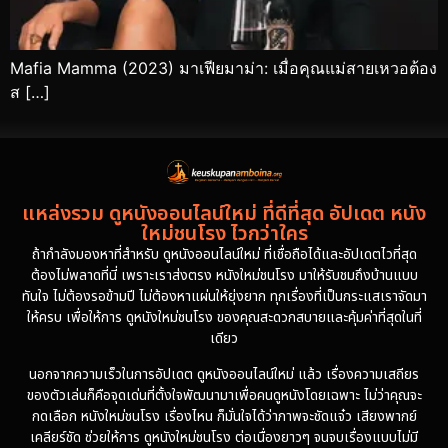
Mafia Mamma (2023) มาเฟียมาม่า: เมื่อคุณแม่สายเหวอต้อง
ส […]
แหล่งรวม ดูหนังออนไลน์ใหม่ ที่ดีที่สุด อัปเดต หนัง
ใหม่ชนโรง ไวกว่าใคร
ถ้ากำลังมองหาที่สำหรับ ดูหนังออนไลน์ใหม่ ที่เชื่อถือได้และอัปเดตไวที่สุด
ต้องไม่พลาดที่นี่ เพราะเราส่งตรง หนังใหม่ชนโรง มาให้รับชมถึงบ้านแบบ
ทันใจ ไม่ต้องรอข้ามปี ไม่ต้องหาแผ่นให้ยุ่งยาก ทุกเรื่องที่เป็นกระแสเราจัดมา
ให้ครบ เพื่อให้การ ดูหนังใหม่ชนโรง ของคุณสะดวกสบายและคุ้มค่าที่สุดในที่
เดียว
นอกจากความเร็วในการอัปเดต ดูหนังออนไลน์ใหม่ แล้ว เรื่องความเสถียร
ของตัวเล่นก็คือจุดเด่นที่ตั้งใจพัฒนามาเพื่อคนดูหนังโดยเฉพาะ ไม่ว่าคุณจะ
กดเลือก หนังใหม่ชนโรง เรื่องไหน ก็มั่นใจได้ว่าภาพจะชัดแจ๋ว เสียงพากย์
เคลียร์ชัด ช่วยให้การ ดูหนังใหม่ชนโรง ต่อเนื่องยาวๆ จนจบเรื่องแบบไม่มี