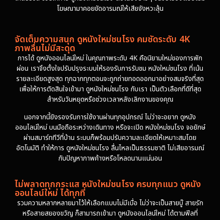
โฆษณามาคอยขัดอารมณ์ให้เสียจังหวะลุ้น
จัดเต็มความสนุก ดูหนังใหม่ชนโรง คมชัดระดับ 4K
ภาพลื่นไม่มีสะดุด
การได้ ดูหนังออนไลน์ใหม่ ในคุณภาพระดับ 4K คือนิยามใหม่ของการพัก
ผ่อน เราจึงตั้งใจปรับปรุงระบบให้รองรับการรับชม หนังใหม่ชนโรง ที่เน้น
รายละเอียดสูงสุด ทุกฉากทุกตอนจะถูกถ่ายทอดออกมาอย่างสมจริงที่สุด
เพื่อให้การตัดสินใจเข้ามา ดูหนังใหม่ชนโรง กับเรา เป็นตัวเลือกที่ดีที่สุด
สำหรับวันหยุดหรือช่วงเวลาหลังเลิกงานของคุณ
นอกจากนี้ยังรองรับการใช้งานผ่านทุกอุปกรณ์ ไม่ว่าจะอยาก ดูหนัง
ออนไลน์ใหม่ บนมือถือระหว่างเดินทาง หรือจะเปิด หนังใหม่ชนโรง จอยักษ์
ผ่านสมาร์ททีวีที่บ้าน ระบบก็พร้อมปรับความละเอียดให้เหมาะสมโดย
อัตโนมัติ ทำให้การ ดูหนังใหม่ชนโรง ลื่นไหลเป็นธรรมชาติ ไม่เสียอารมณ์
กับปัญหาภาพค้างหรือโหลดนานแน่นอน
ไม่พลาดทุกกระแส หนังใหม่ชนโรง ครบทุกแนว ดูหนัง
ออนไลน์ใหม่ ได้ทุกที่
รวมความหลากหลายมาไว้ให้เลือกแบบไม่มีเบื่อ ไม่ว่าจะเป็นสายบู๊ สายรัก
หรือสายสยองขวัญ ก็สามารถเข้ามา ดูหนังออนไลน์ใหม่ ได้ตามฟีลที่