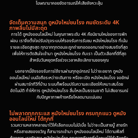
โฆษณามาคอยขัดอารมณ์ให้เสียจังหวะลุ้น
จัดเต็มความสนุก ดูหนังใหม่ชนโรง คมชัดระดับ 4K
ภาพลื่นไม่มีสะดุด
การได้ ดูหนังออนไลน์ใหม่ ในคุณภาพระดับ 4K คือนิยามใหม่ของการพัก
ผ่อน เราจึงตั้งใจปรับปรุงระบบให้รองรับการรับชม หนังใหม่ชนโรง ที่เน้น
รายละเอียดสูงสุด ทุกฉากทุกตอนจะถูกถ่ายทอดออกมาอย่างสมจริงที่สุด
เพื่อให้การตัดสินใจเข้ามา ดูหนังใหม่ชนโรง กับเรา เป็นตัวเลือกที่ดีที่สุด
สำหรับวันหยุดหรือช่วงเวลาหลังเลิกงานของคุณ
นอกจากนี้ยังรองรับการใช้งานผ่านทุกอุปกรณ์ ไม่ว่าจะอยาก ดูหนัง
ออนไลน์ใหม่ บนมือถือระหว่างเดินทาง หรือจะเปิด หนังใหม่ชนโรง จอยักษ์
ผ่านสมาร์ททีวีที่บ้าน ระบบก็พร้อมปรับความละเอียดให้เหมาะสมโดย
อัตโนมัติ ทำให้การ ดูหนังใหม่ชนโรง ลื่นไหลเป็นธรรมชาติ ไม่เสียอารมณ์
กับปัญหาภาพค้างหรือโหลดนานแน่นอน
ไม่พลาดทุกกระแส หนังใหม่ชนโรง ครบทุกแนว ดูหนัง
ออนไลน์ใหม่ ได้ทุกที่
รวมความหลากหลายมาไว้ให้เลือกแบบไม่มีเบื่อ ไม่ว่าจะเป็นสายบู๊ สายรัก
หรือสายสยองขวัญ ก็สามารถเข้ามา ดูหนังออนไลน์ใหม่ ได้ตามฟีลที่