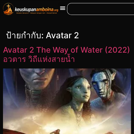
ป้ายกำกับ:
Avatar 2
Avatar 2 The Way of Water (2022)
อวตาร วิถีแห่งสายน้ำ