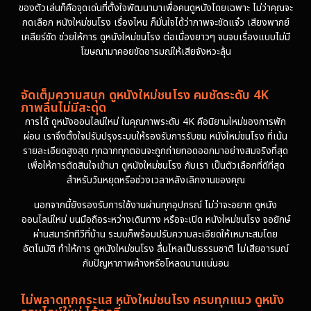
ของตัวเล่นก็คือจุดเด่นที่ตั้งใจพัฒนามาเพื่อคนดูหนังโดยเฉพาะ ไม่ว่าคุณจะ
กดเลือก หนังใหม่ชนโรง เรื่องไหน ก็มั่นใจได้ว่าภาพจะชัดแจ๋ว เสียงพากย์
เคลียร์ชัด ช่วยให้การ ดูหนังใหม่ชนโรง ต่อเนื่องยาวๆ จนจบเรื่องแบบไม่มี
โฆษณามาคอยขัดอารมณ์ให้เสียจังหวะลุ้น
จัดเต็มความสนุก ดูหนังใหม่ชนโรง คมชัดระดับ 4K
ภาพลื่นไม่มีสะดุด
การได้ ดูหนังออนไลน์ใหม่ ในคุณภาพระดับ 4K คือนิยามใหม่ของการพัก
ผ่อน เราจึงตั้งใจปรับปรุงระบบให้รองรับการรับชม หนังใหม่ชนโรง ที่เน้น
รายละเอียดสูงสุด ทุกฉากทุกตอนจะถูกถ่ายทอดออกมาอย่างสมจริงที่สุด
เพื่อให้การตัดสินใจเข้ามา ดูหนังใหม่ชนโรง กับเรา เป็นตัวเลือกที่ดีที่สุด
สำหรับวันหยุดหรือช่วงเวลาหลังเลิกงานของคุณ
นอกจากนี้ยังรองรับการใช้งานผ่านทุกอุปกรณ์ ไม่ว่าจะอยาก ดูหนัง
ออนไลน์ใหม่ บนมือถือระหว่างเดินทาง หรือจะเปิด หนังใหม่ชนโรง จอยักษ์
ผ่านสมาร์ททีวีที่บ้าน ระบบก็พร้อมปรับความละเอียดให้เหมาะสมโดย
อัตโนมัติ ทำให้การ ดูหนังใหม่ชนโรง ลื่นไหลเป็นธรรมชาติ ไม่เสียอารมณ์
กับปัญหาภาพค้างหรือโหลดนานแน่นอน
ไม่พลาดทุกกระแส หนังใหม่ชนโรง ครบทุกแนว ดูหนัง