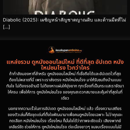
Diabolic (2025): เผชิญหน้าสัญชาตญาณดิบ และด้านมืดที่ไม่
[…]
แหล่งรวม ดูหนังออนไลน์ใหม่ ที่ดีที่สุด อัปเดต หนัง
ใหม่ชนโรง ไวกว่าใคร
ถ้ากำลังมองหาที่สำหรับ ดูหนังออนไลน์ใหม่ ที่เชื่อถือได้และอัปเดตไวที่สุด
ต้องไม่พลาดที่นี่ เพราะเราส่งตรง หนังใหม่ชนโรง มาให้รับชมถึงบ้านแบบ
ทันใจ ไม่ต้องรอข้ามปี ไม่ต้องหาแผ่นให้ยุ่งยาก ทุกเรื่องที่เป็นกระแสเราจัดมา
ให้ครบ เพื่อให้การ ดูหนังใหม่ชนโรง ของคุณสะดวกสบายและคุ้มค่าที่สุดในที่
เดียว
นอกจากความเร็วในการอัปเดต ดูหนังออนไลน์ใหม่ แล้ว เรื่องความเสถียร
ของตัวเล่นก็คือจุดเด่นที่ตั้งใจพัฒนามาเพื่อคนดูหนังโดยเฉพาะ ไม่ว่าคุณจะ
กดเลือก หนังใหม่ชนโรง เรื่องไหน ก็มั่นใจได้ว่าภาพจะชัดแจ๋ว เสียงพากย์
เคลียร์ชัด ช่วยให้การ ดูหนังใหม่ชนโรง ต่อเนื่องยาวๆ จนจบเรื่องแบบไม่มี