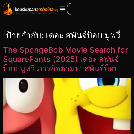
ป้ายกำกับ:
เดอะ สพันจ์บ็อบ มูฟวี่
The SpongeBob Movie Search for
SquarePants (2025) เดอะ สพันจ์
บ็อบ มูฟวี่ ภารกิจตามหาสพันจ์บ็อบ