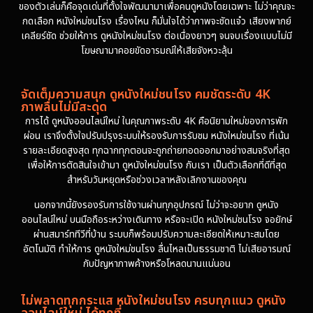
ของตัวเล่นก็คือจุดเด่นที่ตั้งใจพัฒนามาเพื่อคนดูหนังโดยเฉพาะ ไม่ว่าคุณจะ
กดเลือก หนังใหม่ชนโรง เรื่องไหน ก็มั่นใจได้ว่าภาพจะชัดแจ๋ว เสียงพากย์
เคลียร์ชัด ช่วยให้การ ดูหนังใหม่ชนโรง ต่อเนื่องยาวๆ จนจบเรื่องแบบไม่มี
โฆษณามาคอยขัดอารมณ์ให้เสียจังหวะลุ้น
จัดเต็มความสนุก ดูหนังใหม่ชนโรง คมชัดระดับ 4K
ภาพลื่นไม่มีสะดุด
การได้ ดูหนังออนไลน์ใหม่ ในคุณภาพระดับ 4K คือนิยามใหม่ของการพัก
ผ่อน เราจึงตั้งใจปรับปรุงระบบให้รองรับการรับชม หนังใหม่ชนโรง ที่เน้น
รายละเอียดสูงสุด ทุกฉากทุกตอนจะถูกถ่ายทอดออกมาอย่างสมจริงที่สุด
เพื่อให้การตัดสินใจเข้ามา ดูหนังใหม่ชนโรง กับเรา เป็นตัวเลือกที่ดีที่สุด
สำหรับวันหยุดหรือช่วงเวลาหลังเลิกงานของคุณ
นอกจากนี้ยังรองรับการใช้งานผ่านทุกอุปกรณ์ ไม่ว่าจะอยาก ดูหนัง
ออนไลน์ใหม่ บนมือถือระหว่างเดินทาง หรือจะเปิด หนังใหม่ชนโรง จอยักษ์
ผ่านสมาร์ททีวีที่บ้าน ระบบก็พร้อมปรับความละเอียดให้เหมาะสมโดย
อัตโนมัติ ทำให้การ ดูหนังใหม่ชนโรง ลื่นไหลเป็นธรรมชาติ ไม่เสียอารมณ์
กับปัญหาภาพค้างหรือโหลดนานแน่นอน
ไม่พลาดทุกกระแส หนังใหม่ชนโรง ครบทุกแนว ดูหนัง