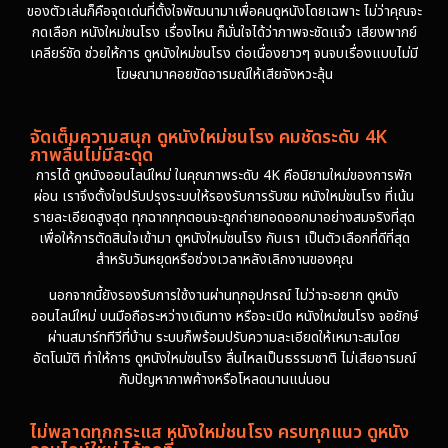
ของตัวเล่นก็คือจุดเด่นที่ตั้งใจพัฒนามาเพื่อคนดูหนังโดยเฉพาะ ไม่ว่าคุณจะ
กดเลือก หนังใหม่ชนโรง เรื่องไหน ก็มั่นใจได้ว่าภาพจะชัดแจ๋ว เสียงพากย์
เคลียร์ชัด ช่วยให้การ ดูหนังใหม่ชนโรง ต่อเนื่องยาวๆ จนจบเรื่องแบบไม่มี
โฆษณามาคอยขัดอารมณ์ให้เสียจังหวะลุ้น
จัดเต็มความสนุก ดูหนังใหม่ชนโรง คมชัดระดับ 4K
ภาพลื่นไม่มีสะดุด
การได้ ดูหนังออนไลน์ใหม่ ในคุณภาพระดับ 4K คือนิยามใหม่ของการพัก
ผ่อน เราจึงตั้งใจปรับปรุงระบบให้รองรับการรับชม หนังใหม่ชนโรง ที่เน้น
รายละเอียดสูงสุด ทุกฉากทุกตอนจะถูกถ่ายทอดออกมาอย่างสมจริงที่สุด
เพื่อให้การตัดสินใจเข้ามา ดูหนังใหม่ชนโรง กับเรา เป็นตัวเลือกที่ดีที่สุด
สำหรับวันหยุดหรือช่วงเวลาหลังเลิกงานของคุณ
นอกจากนี้ยังรองรับการใช้งานผ่านทุกอุปกรณ์ ไม่ว่าจะอยาก ดูหนัง
ออนไลน์ใหม่ บนมือถือระหว่างเดินทาง หรือจะเปิด หนังใหม่ชนโรง จอยักษ์
ผ่านสมาร์ททีวีที่บ้าน ระบบก็พร้อมปรับความละเอียดให้เหมาะสมโดย
อัตโนมัติ ทำให้การ ดูหนังใหม่ชนโรง ลื่นไหลเป็นธรรมชาติ ไม่เสียอารมณ์
กับปัญหาภาพค้างหรือโหลดนานแน่นอน
ไม่พลาดทุกกระแส หนังใหม่ชนโรง ครบทุกแนว ดูหนัง