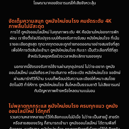
โฆษณามาคอยขัดอารมณ์ให้เสียจังหวะลุ้น
จัดเต็มความสนุก ดูหนังใหม่ชนโรง คมชัดระดับ 4K
ภาพลื่นไม่มีสะดุด
การได้ ดูหนังออนไลน์ใหม่ ในคุณภาพระดับ 4K คือนิยามใหม่ของการพัก
ผ่อน เราจึงตั้งใจปรับปรุงระบบให้รองรับการรับชม หนังใหม่ชนโรง ที่เน้น
รายละเอียดสูงสุด ทุกฉากทุกตอนจะถูกถ่ายทอดออกมาอย่างสมจริงที่สุด
เพื่อให้การตัดสินใจเข้ามา ดูหนังใหม่ชนโรง กับเรา เป็นตัวเลือกที่ดีที่สุด
สำหรับวันหยุดหรือช่วงเวลาหลังเลิกงานของคุณ
นอกจากนี้ยังรองรับการใช้งานผ่านทุกอุปกรณ์ ไม่ว่าจะอยาก ดูหนัง
ออนไลน์ใหม่ บนมือถือระหว่างเดินทาง หรือจะเปิด หนังใหม่ชนโรง จอยักษ์
ผ่านสมาร์ททีวีที่บ้าน ระบบก็พร้อมปรับความละเอียดให้เหมาะสมโดย
อัตโนมัติ ทำให้การ ดูหนังใหม่ชนโรง ลื่นไหลเป็นธรรมชาติ ไม่เสียอารมณ์
กับปัญหาภาพค้างหรือโหลดนานแน่นอน
ไม่พลาดทุกกระแส หนังใหม่ชนโรง ครบทุกแนว ดูหนัง
ออนไลน์ใหม่ ได้ทุกที่
รวมความหลากหลายมาไว้ให้เลือกแบบไม่มีเบื่อ ไม่ว่าจะเป็นสายบู๊ สายรัก
หรือสายสยองขวัญ ก็สามารถเข้ามา ดูหนังออนไลน์ใหม่ ได้ตามฟีลที่