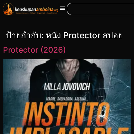
ป้ายกำกับ:
หนัง Protector สปอย
Protector (2026)