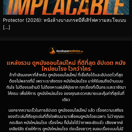
Protector (2026): หนังล้างบางเกรดบีที่เสิร์ฟความสะใจแบบ
[…]
แหล่งรวม ดูหนังออนไลน์ใหม่ ที่ดีที่สุด อัปเดต หนัง
ใหม่ชนโรง ไวกว่าใคร
ถ้ากำลังมองหาที่สำหรับ ดูหนังออนไลน์ใหม่ ที่เชื่อถือได้และอัปเดตไวที่สุด
ต้องไม่พลาดที่นี่ เพราะเราส่งตรง หนังใหม่ชนโรง มาให้รับชมถึงบ้านแบบ
ทันใจ ไม่ต้องรอข้ามปี ไม่ต้องหาแผ่นให้ยุ่งยาก ทุกเรื่องที่เป็นกระแสเราจัดมา
ให้ครบ เพื่อให้การ ดูหนังใหม่ชนโรง ของคุณสะดวกสบายและคุ้มค่าที่สุดในที่
เดียว
นอกจากความเร็วในการอัปเดต ดูหนังออนไลน์ใหม่ แล้ว เรื่องความเสถียร
ของตัวเล่นก็คือจุดเด่นที่ตั้งใจพัฒนามาเพื่อคนดูหนังโดยเฉพาะ ไม่ว่าคุณจะ
กดเลือก หนังใหม่ชนโรง เรื่องไหน ก็มั่นใจได้ว่าภาพจะชัดแจ๋ว เสียงพากย์
เคลียร์ชัด ช่วยให้การ ดูหนังใหม่ชนโรง ต่อเนื่องยาวๆ จนจบเรื่องแบบไม่มี