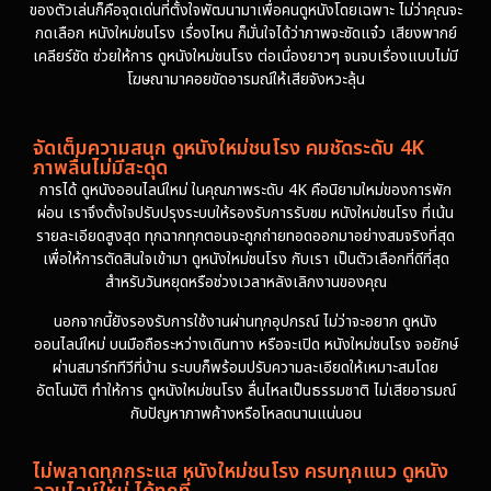
ของตัวเล่นก็คือจุดเด่นที่ตั้งใจพัฒนามาเพื่อคนดูหนังโดยเฉพาะ ไม่ว่าคุณจะ
กดเลือก หนังใหม่ชนโรง เรื่องไหน ก็มั่นใจได้ว่าภาพจะชัดแจ๋ว เสียงพากย์
เคลียร์ชัด ช่วยให้การ ดูหนังใหม่ชนโรง ต่อเนื่องยาวๆ จนจบเรื่องแบบไม่มี
โฆษณามาคอยขัดอารมณ์ให้เสียจังหวะลุ้น
จัดเต็มความสนุก ดูหนังใหม่ชนโรง คมชัดระดับ 4K
ภาพลื่นไม่มีสะดุด
การได้ ดูหนังออนไลน์ใหม่ ในคุณภาพระดับ 4K คือนิยามใหม่ของการพัก
ผ่อน เราจึงตั้งใจปรับปรุงระบบให้รองรับการรับชม หนังใหม่ชนโรง ที่เน้น
รายละเอียดสูงสุด ทุกฉากทุกตอนจะถูกถ่ายทอดออกมาอย่างสมจริงที่สุด
เพื่อให้การตัดสินใจเข้ามา ดูหนังใหม่ชนโรง กับเรา เป็นตัวเลือกที่ดีที่สุด
สำหรับวันหยุดหรือช่วงเวลาหลังเลิกงานของคุณ
นอกจากนี้ยังรองรับการใช้งานผ่านทุกอุปกรณ์ ไม่ว่าจะอยาก ดูหนัง
ออนไลน์ใหม่ บนมือถือระหว่างเดินทาง หรือจะเปิด หนังใหม่ชนโรง จอยักษ์
ผ่านสมาร์ททีวีที่บ้าน ระบบก็พร้อมปรับความละเอียดให้เหมาะสมโดย
อัตโนมัติ ทำให้การ ดูหนังใหม่ชนโรง ลื่นไหลเป็นธรรมชาติ ไม่เสียอารมณ์
กับปัญหาภาพค้างหรือโหลดนานแน่นอน
ไม่พลาดทุกกระแส หนังใหม่ชนโรง ครบทุกแนว ดูหนัง