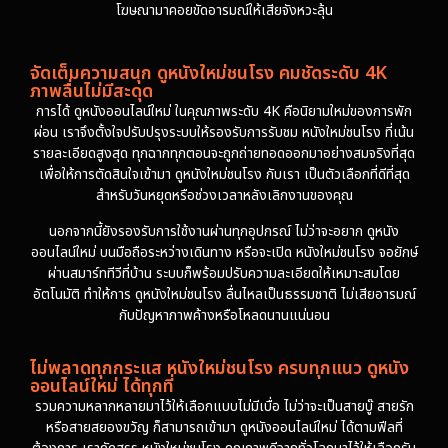
โฆษณามาคอยขัดอารมณ์ให้เสียจังหวะลุ้น
จัดเต็มความสนุก ดูหนังใหม่ชนโรง คมชัดระดับ 4K
ภาพลื่นไม่มีสะดุด
การได้ ดูหนังออนไลน์ใหม่ ในคุณภาพระดับ 4K คือนิยามใหม่ของการพัก
ผ่อน เราจึงตั้งใจปรับปรุงระบบให้รองรับการรับชม หนังใหม่ชนโรง ที่เน้น
รายละเอียดสูงสุด ทุกฉากทุกตอนจะถูกถ่ายทอดออกมาอย่างสมจริงที่สุด
เพื่อให้การตัดสินใจเข้ามา ดูหนังใหม่ชนโรง กับเรา เป็นตัวเลือกที่ดีที่สุด
สำหรับวันหยุดหรือช่วงเวลาหลังเลิกงานของคุณ
นอกจากนี้ยังรองรับการใช้งานผ่านทุกอุปกรณ์ ไม่ว่าจะอยาก ดูหนัง
ออนไลน์ใหม่ บนมือถือระหว่างเดินทาง หรือจะเปิด หนังใหม่ชนโรง จอยักษ์
ผ่านสมาร์ททีวีที่บ้าน ระบบก็พร้อมปรับความละเอียดให้เหมาะสมโดย
อัตโนมัติ ทำให้การ ดูหนังใหม่ชนโรง ลื่นไหลเป็นธรรมชาติ ไม่เสียอารมณ์
กับปัญหาภาพค้างหรือโหลดนานแน่นอน
ไม่พลาดทุกกระแส หนังใหม่ชนโรง ครบทุกแนว ดูหนัง
ออนไลน์ใหม่ ได้ทุกที่
รวมความหลากหลายมาไว้ให้เลือกแบบไม่มีเบื่อ ไม่ว่าจะเป็นสายบู๊ สายรัก
หรือสายสยองขวัญ ก็สามารถเข้ามา ดูหนังออนไลน์ใหม่ ได้ตามฟีลที่