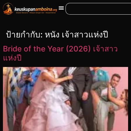
ป้ายกำกับ:
หนัง เจ้าสาวแห่งปี
Bride of the Year (2026) เจ้าสาว
แห่งปี