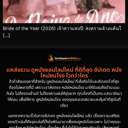
Bride of the Year (2026) เจ้าสาวแห่งปี: สงครามล้างแค้นใ
[…]
แหล่งรวม ดูหนังออนไลน์ใหม่ ที่ดีที่สุด อัปเดต หนัง
ใหม่ชนโรง ไวกว่าใคร
ถ้ากำลังมองหาที่สำหรับ ดูหนังออนไลน์ใหม่ ที่เชื่อถือได้และอัปเดตไวที่สุด
ต้องไม่พลาดที่นี่ เพราะเราส่งตรง หนังใหม่ชนโรง มาให้รับชมถึงบ้านแบบ
ทันใจ ไม่ต้องรอข้ามปี ไม่ต้องหาแผ่นให้ยุ่งยาก ทุกเรื่องที่เป็นกระแสเราจัดมา
ให้ครบ เพื่อให้การ ดูหนังใหม่ชนโรง ของคุณสะดวกสบายและคุ้มค่าที่สุดในที่
เดียว
นอกจากความเร็วในการอัปเดต ดูหนังออนไลน์ใหม่ แล้ว เรื่องความเสถียร
ของตัวเล่นก็คือจุดเด่นที่ตั้งใจพัฒนามาเพื่อคนดูหนังโดยเฉพาะ ไม่ว่าคุณจะ
กดเลือก หนังใหม่ชนโรง เรื่องไหน ก็มั่นใจได้ว่าภาพจะชัดแจ๋ว เสียงพากย์