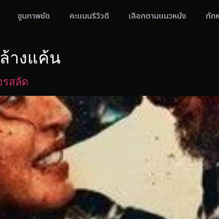
ซูมภาพชัด
คะแนนรีวิวดี
เลือกตามแนวหนัง
ทัก
ล้างแค้น
จรสลัด