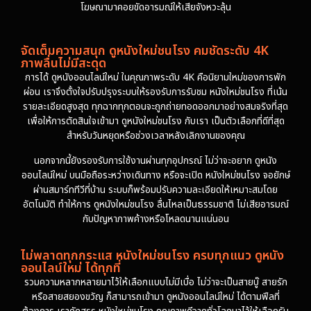
โฆษณามาคอยขัดอารมณ์ให้เสียจังหวะลุ้น
จัดเต็มความสนุก ดูหนังใหม่ชนโรง คมชัดระดับ 4K
ภาพลื่นไม่มีสะดุด
การได้ ดูหนังออนไลน์ใหม่ ในคุณภาพระดับ 4K คือนิยามใหม่ของการพัก
ผ่อน เราจึงตั้งใจปรับปรุงระบบให้รองรับการรับชม หนังใหม่ชนโรง ที่เน้น
รายละเอียดสูงสุด ทุกฉากทุกตอนจะถูกถ่ายทอดออกมาอย่างสมจริงที่สุด
เพื่อให้การตัดสินใจเข้ามา ดูหนังใหม่ชนโรง กับเรา เป็นตัวเลือกที่ดีที่สุด
สำหรับวันหยุดหรือช่วงเวลาหลังเลิกงานของคุณ
นอกจากนี้ยังรองรับการใช้งานผ่านทุกอุปกรณ์ ไม่ว่าจะอยาก ดูหนัง
ออนไลน์ใหม่ บนมือถือระหว่างเดินทาง หรือจะเปิด หนังใหม่ชนโรง จอยักษ์
ผ่านสมาร์ททีวีที่บ้าน ระบบก็พร้อมปรับความละเอียดให้เหมาะสมโดย
อัตโนมัติ ทำให้การ ดูหนังใหม่ชนโรง ลื่นไหลเป็นธรรมชาติ ไม่เสียอารมณ์
กับปัญหาภาพค้างหรือโหลดนานแน่นอน
ไม่พลาดทุกกระแส หนังใหม่ชนโรง ครบทุกแนว ดูหนัง
ออนไลน์ใหม่ ได้ทุกที่
รวมความหลากหลายมาไว้ให้เลือกแบบไม่มีเบื่อ ไม่ว่าจะเป็นสายบู๊ สายรัก
หรือสายสยองขวัญ ก็สามารถเข้ามา ดูหนังออนไลน์ใหม่ ได้ตามฟีลที่