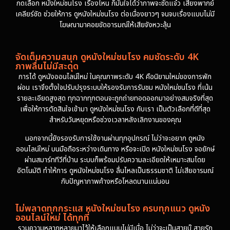
กดเลือก หนังใหม่ชนโรง เรื่องไหน ก็มั่นใจได้ว่าภาพจะชัดแจ๋ว เสียงพากย์
เคลียร์ชัด ช่วยให้การ ดูหนังใหม่ชนโรง ต่อเนื่องยาวๆ จนจบเรื่องแบบไม่มี
โฆษณามาคอยขัดอารมณ์ให้เสียจังหวะลุ้น
จัดเต็มความสนุก ดูหนังใหม่ชนโรง คมชัดระดับ 4K
ภาพลื่นไม่มีสะดุด
การได้ ดูหนังออนไลน์ใหม่ ในคุณภาพระดับ 4K คือนิยามใหม่ของการพัก
ผ่อน เราจึงตั้งใจปรับปรุงระบบให้รองรับการรับชม หนังใหม่ชนโรง ที่เน้น
รายละเอียดสูงสุด ทุกฉากทุกตอนจะถูกถ่ายทอดออกมาอย่างสมจริงที่สุด
เพื่อให้การตัดสินใจเข้ามา ดูหนังใหม่ชนโรง กับเรา เป็นตัวเลือกที่ดีที่สุด
สำหรับวันหยุดหรือช่วงเวลาหลังเลิกงานของคุณ
นอกจากนี้ยังรองรับการใช้งานผ่านทุกอุปกรณ์ ไม่ว่าจะอยาก ดูหนัง
ออนไลน์ใหม่ บนมือถือระหว่างเดินทาง หรือจะเปิด หนังใหม่ชนโรง จอยักษ์
ผ่านสมาร์ททีวีที่บ้าน ระบบก็พร้อมปรับความละเอียดให้เหมาะสมโดย
อัตโนมัติ ทำให้การ ดูหนังใหม่ชนโรง ลื่นไหลเป็นธรรมชาติ ไม่เสียอารมณ์
กับปัญหาภาพค้างหรือโหลดนานแน่นอน
ไม่พลาดทุกกระแส หนังใหม่ชนโรง ครบทุกแนว ดูหนัง
ออนไลน์ใหม่ ได้ทุกที่
รวมความหลากหลายมาไว้ให้เลือกแบบไม่มีเบื่อ ไม่ว่าจะเป็นสายบู๊ สายรัก