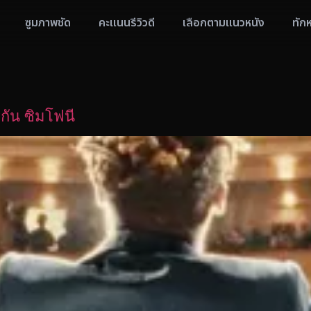
ซูมภาพชัด
คะแนนรีวิวดี
เลือกตามแนวหนัง
ทัก
ัน ซิมโฟนี