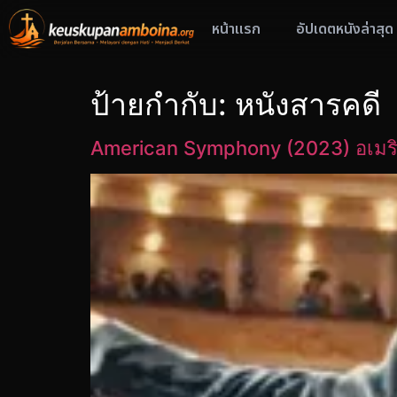
หน้าแรก
อัปเดตหนังล่าสุด
ป้ายกำกับ:
หนังสารคดี
American Symphony (2023) อเมริก