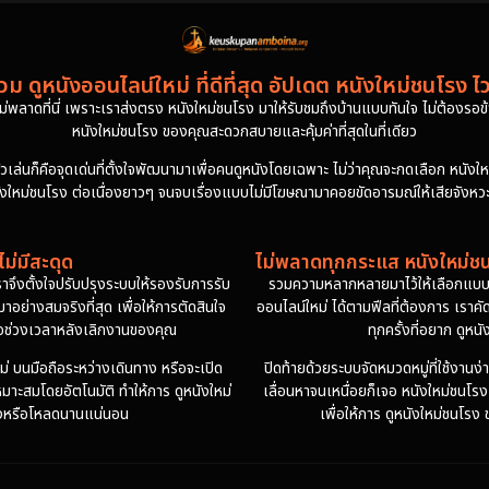
ม ดูหนังออนไลน์ใหม่ ที่ดีที่สุด อัปเดต หนังใหม่ชนโรง ไ
งไม่พลาดที่นี่ เพราะเราส่งตรง หนังใหม่ชนโรง มาให้รับชมถึงบ้านแบบทันใจ ไม่ต้องรอข้าม
หนังใหม่ชนโรง ของคุณสะดวกสบายและคุ้มค่าที่สุดในที่เดียว
นก็คือจุดเด่นที่ตั้งใจพัฒนามาเพื่อคนดูหนังโดยเฉพาะ ไม่ว่าคุณจะกดเลือก หนังใหม่ชน
ังใหม่ชนโรง ต่อเนื่องยาวๆ จนจบเรื่องแบบไม่มีโฆษณามาคอยขัดอารมณ์ให้เสียจังหวะล
ม่มีสะดุด
ไม่พลาดทุกกระแส หนังใหม่ชนโ
าจึงตั้งใจปรับปรุงระบบให้รองรับการรับ
รวมความหลากหลายมาไว้ให้เลือกแบบไม่
ย่างสมจริงที่สุด เพื่อให้การตัดสินใจ
ออนไลน์ใหม่ ได้ตามฟีลที่ต้องการ เราคั
ดหรือช่วงเวลาหลังเลิกงานของคุณ
ทุกครั้งที่อยาก ดูหน
ม่ บนมือถือระหว่างเดินทาง หรือจะเปิด
ปิดท้ายด้วยระบบจัดหมวดหมู่ที่ใช้งานง
หมาะสมโดยอัตโนมัติ ทำให้การ ดูหนังใหม่
เลื่อนหาจนเหนื่อยก็เจอ หนังใหม่ชนโร
้างหรือโหลดนานแน่นอน
เพื่อให้การ ดูหนังใหม่ชนโร