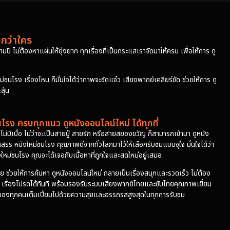
วกว่าใคร
ปี ไม่ต้องหาแผ่นให้ยุ่งยาก ทุกเรื่องที่เป็นกระแสเราจัดมาให้ครบ เพื่อให้การ ดู
โรง เรื่องไหน ก็มั่นใจได้ว่าภาพจะชัดแจ๋ว เสียงพากย์เคลียร์ชัด ช่วยให้การ ดู
ุ้น
รง ครบทุกแนว ดูหนังออนไลน์ใหม่ ได้ทุกที่
มีเบื่อ ไม่ว่าจะเป็นสายบู๊ สายรัก หรือสายสยองขวัญ ก็สามารถเข้ามา ดูหนัง
ดสรร หนังใหม่ชนโรง คุณภาพดีจากทั่วโลกมาไว้ให้เลือกรับชมแบบจุใจ มั่นใจได้ว่า
ังใหม่ชนโรง คุณจะได้เจอกับเนื้อหาที่ถูกใจและสดใหม่อยู่เสมอ
่าย ช่วยให้การค้นหา ดูหนังออนไลน์ใหม่ กลายเป็นเรื่องสนุกและรวดเร็ว ไม่ต้อง
ง เรื่องโปรดได้ทันที พร้อมรองรับระบบเสียงพากย์ไทยและซับไทยคุณภาพเยี่ยม
ง ของทุกคนเต็มเปี่ยมไปด้วยความสุขและอรรถรสสูงสุดในทุกการรับชม