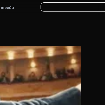
หาแอดมิน