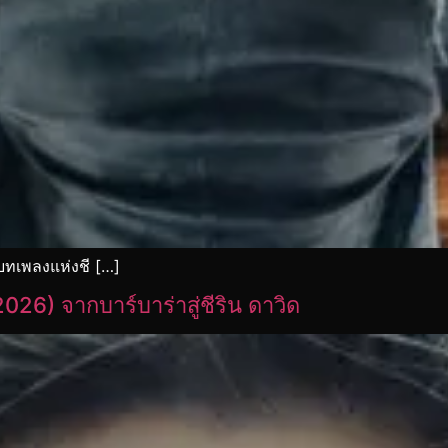
บทเพลงแห่งชี […]
26) จากบาร์บาร่าสู่ชีริน ดาวิด