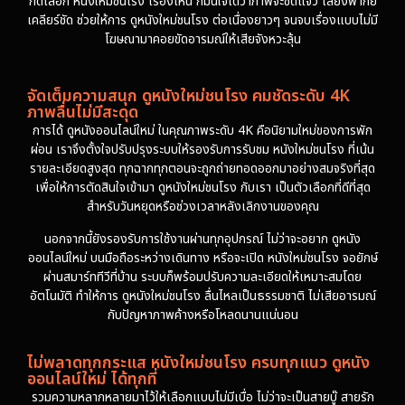
กดเลือก หนังใหม่ชนโรง เรื่องไหน ก็มั่นใจได้ว่าภาพจะชัดแจ๋ว เสียงพากย์
เคลียร์ชัด ช่วยให้การ ดูหนังใหม่ชนโรง ต่อเนื่องยาวๆ จนจบเรื่องแบบไม่มี
โฆษณามาคอยขัดอารมณ์ให้เสียจังหวะลุ้น
จัดเต็มความสนุก ดูหนังใหม่ชนโรง คมชัดระดับ 4K
ภาพลื่นไม่มีสะดุด
การได้ ดูหนังออนไลน์ใหม่ ในคุณภาพระดับ 4K คือนิยามใหม่ของการพัก
ผ่อน เราจึงตั้งใจปรับปรุงระบบให้รองรับการรับชม หนังใหม่ชนโรง ที่เน้น
รายละเอียดสูงสุด ทุกฉากทุกตอนจะถูกถ่ายทอดออกมาอย่างสมจริงที่สุด
เพื่อให้การตัดสินใจเข้ามา ดูหนังใหม่ชนโรง กับเรา เป็นตัวเลือกที่ดีที่สุด
สำหรับวันหยุดหรือช่วงเวลาหลังเลิกงานของคุณ
นอกจากนี้ยังรองรับการใช้งานผ่านทุกอุปกรณ์ ไม่ว่าจะอยาก ดูหนัง
ออนไลน์ใหม่ บนมือถือระหว่างเดินทาง หรือจะเปิด หนังใหม่ชนโรง จอยักษ์
ผ่านสมาร์ททีวีที่บ้าน ระบบก็พร้อมปรับความละเอียดให้เหมาะสมโดย
อัตโนมัติ ทำให้การ ดูหนังใหม่ชนโรง ลื่นไหลเป็นธรรมชาติ ไม่เสียอารมณ์
กับปัญหาภาพค้างหรือโหลดนานแน่นอน
ไม่พลาดทุกกระแส หนังใหม่ชนโรง ครบทุกแนว ดูหนัง
ออนไลน์ใหม่ ได้ทุกที่
รวมความหลากหลายมาไว้ให้เลือกแบบไม่มีเบื่อ ไม่ว่าจะเป็นสายบู๊ สายรัก