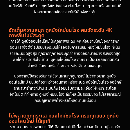
เคลียร์ชัด ช่วยให้การ ดูหนังใหม่ชนโรง ต่อเนื่องยาวๆ จนจบเรื่องแบบไม่มี
โฆษณามาคอยขัดอารมณ์ให้เสียจังหวะลุ้น
จัดเต็มความสนุก ดูหนังใหม่ชนโรง คมชัดระดับ 4K
ภาพลื่นไม่มีสะดุด
การได้ ดูหนังออนไลน์ใหม่ ในคุณภาพระดับ 4K คือนิยามใหม่ของการพัก
ผ่อน เราจึงตั้งใจปรับปรุงระบบให้รองรับการรับชม หนังใหม่ชนโรง ที่เน้น
รายละเอียดสูงสุด ทุกฉากทุกตอนจะถูกถ่ายทอดออกมาอย่างสมจริงที่สุด
เพื่อให้การตัดสินใจเข้ามา ดูหนังใหม่ชนโรง กับเรา เป็นตัวเลือกที่ดีที่สุด
สำหรับวันหยุดหรือช่วงเวลาหลังเลิกงานของคุณ
นอกจากนี้ยังรองรับการใช้งานผ่านทุกอุปกรณ์ ไม่ว่าจะอยาก ดูหนัง
ออนไลน์ใหม่ บนมือถือระหว่างเดินทาง หรือจะเปิด หนังใหม่ชนโรง จอยักษ์
ผ่านสมาร์ททีวีที่บ้าน ระบบก็พร้อมปรับความละเอียดให้เหมาะสมโดย
อัตโนมัติ ทำให้การ ดูหนังใหม่ชนโรง ลื่นไหลเป็นธรรมชาติ ไม่เสียอารมณ์
กับปัญหาภาพค้างหรือโหลดนานแน่นอน
ไม่พลาดทุกกระแส หนังใหม่ชนโรง ครบทุกแนว ดูหนัง
ออนไลน์ใหม่ ได้ทุกที่
รวมความหลากหลายมาไว้ให้เลือกแบบไม่มีเบื่อ ไม่ว่าจะเป็นสายบู๊ สายรัก