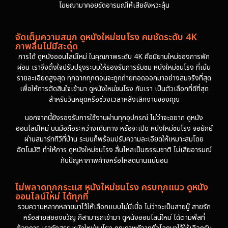
โฆษณามาคอยขัดอารมณ์ให้เสียจังหวะลุ้น
จัดเต็มความสนุก ดูหนังใหม่ชนโรง คมชัดระดับ 4K
ภาพลื่นไม่มีสะดุด
การได้ ดูหนังออนไลน์ใหม่ ในคุณภาพระดับ 4K คือนิยามใหม่ของการพัก
ผ่อน เราจึงตั้งใจปรับปรุงระบบให้รองรับการรับชม หนังใหม่ชนโรง ที่เน้น
รายละเอียดสูงสุด ทุกฉากทุกตอนจะถูกถ่ายทอดออกมาอย่างสมจริงที่สุด
เพื่อให้การตัดสินใจเข้ามา ดูหนังใหม่ชนโรง กับเรา เป็นตัวเลือกที่ดีที่สุด
สำหรับวันหยุดหรือช่วงเวลาหลังเลิกงานของคุณ
นอกจากนี้ยังรองรับการใช้งานผ่านทุกอุปกรณ์ ไม่ว่าจะอยาก ดูหนัง
ออนไลน์ใหม่ บนมือถือระหว่างเดินทาง หรือจะเปิด หนังใหม่ชนโรง จอยักษ์
ผ่านสมาร์ททีวีที่บ้าน ระบบก็พร้อมปรับความละเอียดให้เหมาะสมโดย
อัตโนมัติ ทำให้การ ดูหนังใหม่ชนโรง ลื่นไหลเป็นธรรมชาติ ไม่เสียอารมณ์
กับปัญหาภาพค้างหรือโหลดนานแน่นอน
ไม่พลาดทุกกระแส หนังใหม่ชนโรง ครบทุกแนว ดูหนัง
ออนไลน์ใหม่ ได้ทุกที่
รวมความหลากหลายมาไว้ให้เลือกแบบไม่มีเบื่อ ไม่ว่าจะเป็นสายบู๊ สายรัก
หรือสายสยองขวัญ ก็สามารถเข้ามา ดูหนังออนไลน์ใหม่ ได้ตามฟีลที่