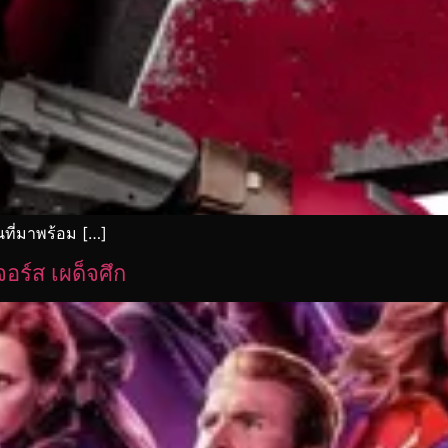
ที่มาพร้อม […]
ร์ส เผด็จศึก