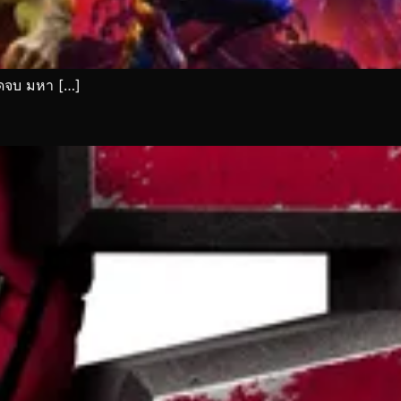
จุดจบ มหา […]