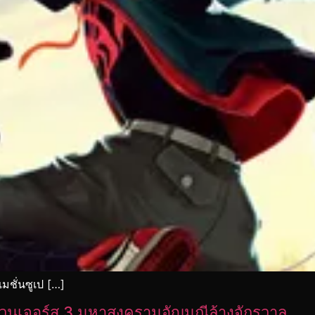
มชั่นซูเป […]
เวนเจอร์ส 3 มหาสงครามอัญมณีล้างจักรวาล