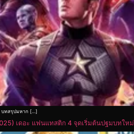
: บทสรุปมหาก […]
2025) เดอะ แฟนแทสติก 4 จุดเริ่มต้นปฐมบทใหม่