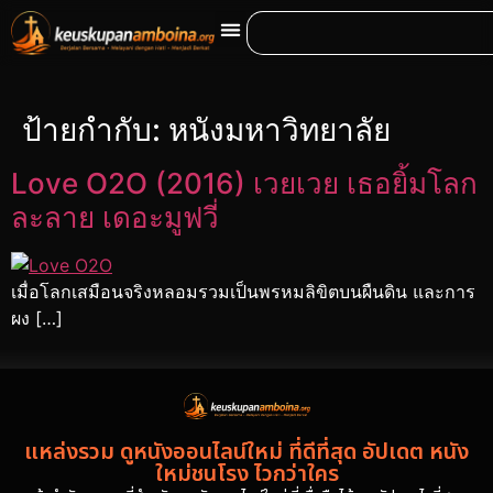
ป้ายกำกับ:
หนังมหาวิทยาลัย
Love O2O (2016) เวยเวย เธอยิ้มโลก
ละลาย เดอะมูฟวี่
เมื่อโลกเสมือนจริงหลอมรวมเป็นพรหมลิขิตบนผืนดิน และการ
ผง […]
แหล่งรวม ดูหนังออนไลน์ใหม่ ที่ดีที่สุด อัปเดต หนัง
ใหม่ชนโรง ไวกว่าใคร