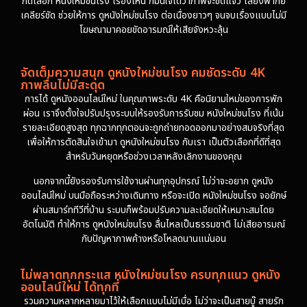
กดเลือก หนังใหม่ชนโรง เรื่องไหน ก็มั่นใจได้ว่าภาพจะชัดแจ๋ว เสียงพากย์
เคลียร์ชัด ช่วยให้การ ดูหนังใหม่ชนโรง ต่อเนื่องยาวๆ จนจบเรื่องแบบไม่มี
โฆษณามาคอยขัดอารมณ์ให้เสียจังหวะลุ้น
จัดเต็มความสนุก ดูหนังใหม่ชนโรง คมชัดระดับ 4K
ภาพลื่นไม่มีสะดุด
การได้ ดูหนังออนไลน์ใหม่ ในคุณภาพระดับ 4K คือนิยามใหม่ของการพัก
ผ่อน เราจึงตั้งใจปรับปรุงระบบให้รองรับการรับชม หนังใหม่ชนโรง ที่เน้น
รายละเอียดสูงสุด ทุกฉากทุกตอนจะถูกถ่ายทอดออกมาอย่างสมจริงที่สุด
เพื่อให้การตัดสินใจเข้ามา ดูหนังใหม่ชนโรง กับเรา เป็นตัวเลือกที่ดีที่สุด
สำหรับวันหยุดหรือช่วงเวลาหลังเลิกงานของคุณ
นอกจากนี้ยังรองรับการใช้งานผ่านทุกอุปกรณ์ ไม่ว่าจะอยาก ดูหนัง
ออนไลน์ใหม่ บนมือถือระหว่างเดินทาง หรือจะเปิด หนังใหม่ชนโรง จอยักษ์
ผ่านสมาร์ททีวีที่บ้าน ระบบก็พร้อมปรับความละเอียดให้เหมาะสมโดย
อัตโนมัติ ทำให้การ ดูหนังใหม่ชนโรง ลื่นไหลเป็นธรรมชาติ ไม่เสียอารมณ์
กับปัญหาภาพค้างหรือโหลดนานแน่นอน
ไม่พลาดทุกกระแส หนังใหม่ชนโรง ครบทุกแนว ดูหนัง
ออนไลน์ใหม่ ได้ทุกที่
รวมความหลากหลายมาไว้ให้เลือกแบบไม่มีเบื่อ ไม่ว่าจะเป็นสายบู๊ สายรัก