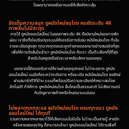
โฆษณามาคอยขัดอารมณ์ให้เสียจังหวะลุ้น
จัดเต็มความสนุก ดูหนังใหม่ชนโรง คมชัดระดับ 4K
ภาพลื่นไม่มีสะดุด
การได้ ดูหนังออนไลน์ใหม่ ในคุณภาพระดับ 4K คือนิยามใหม่ของการพัก
ผ่อน เราจึงตั้งใจปรับปรุงระบบให้รองรับการรับชม หนังใหม่ชนโรง ที่เน้น
รายละเอียดสูงสุด ทุกฉากทุกตอนจะถูกถ่ายทอดออกมาอย่างสมจริงที่สุด
เพื่อให้การตัดสินใจเข้ามา ดูหนังใหม่ชนโรง กับเรา เป็นตัวเลือกที่ดีที่สุด
สำหรับวันหยุดหรือช่วงเวลาหลังเลิกงานของคุณ
นอกจากนี้ยังรองรับการใช้งานผ่านทุกอุปกรณ์ ไม่ว่าจะอยาก ดูหนัง
ออนไลน์ใหม่ บนมือถือระหว่างเดินทาง หรือจะเปิด หนังใหม่ชนโรง จอยักษ์
ผ่านสมาร์ททีวีที่บ้าน ระบบก็พร้อมปรับความละเอียดให้เหมาะสมโดย
อัตโนมัติ ทำให้การ ดูหนังใหม่ชนโรง ลื่นไหลเป็นธรรมชาติ ไม่เสียอารมณ์
กับปัญหาภาพค้างหรือโหลดนานแน่นอน
ไม่พลาดทุกกระแส หนังใหม่ชนโรง ครบทุกแนว ดูหนัง
ออนไลน์ใหม่ ได้ทุกที่
รวมความหลากหลายมาไว้ให้เลือกแบบไม่มีเบื่อ ไม่ว่าจะเป็นสายบู๊ สายรัก
หรือสายสยองขวัญ ก็สามารถเข้ามา ดูหนังออนไลน์ใหม่ ได้ตามฟีลที่