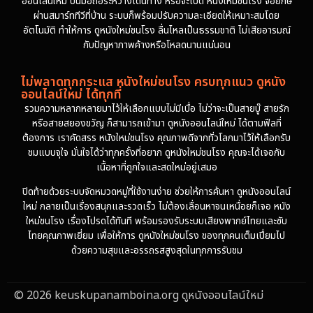
ออนไลน์ใหม่ บนมือถือระหว่างเดินทาง หรือจะเปิด หนังใหม่ชนโรง จอยักษ์
ผ่านสมาร์ททีวีที่บ้าน ระบบก็พร้อมปรับความละเอียดให้เหมาะสมโดย
อัตโนมัติ ทำให้การ ดูหนังใหม่ชนโรง ลื่นไหลเป็นธรรมชาติ ไม่เสียอารมณ์
กับปัญหาภาพค้างหรือโหลดนานแน่นอน
ไม่พลาดทุกกระแส หนังใหม่ชนโรง ครบทุกแนว ดูหนัง
ออนไลน์ใหม่ ได้ทุกที่
รวมความหลากหลายมาไว้ให้เลือกแบบไม่มีเบื่อ ไม่ว่าจะเป็นสายบู๊ สายรัก
หรือสายสยองขวัญ ก็สามารถเข้ามา ดูหนังออนไลน์ใหม่ ได้ตามฟีลที่
ต้องการ เราคัดสรร หนังใหม่ชนโรง คุณภาพดีจากทั่วโลกมาไว้ให้เลือกรับ
ชมแบบจุใจ มั่นใจได้ว่าทุกครั้งที่อยาก ดูหนังใหม่ชนโรง คุณจะได้เจอกับ
เนื้อหาที่ถูกใจและสดใหม่อยู่เสมอ
ปิดท้ายด้วยระบบจัดหมวดหมู่ที่ใช้งานง่าย ช่วยให้การค้นหา ดูหนังออนไลน์
ใหม่ กลายเป็นเรื่องสนุกและรวดเร็ว ไม่ต้องเลื่อนหาจนเหนื่อยก็เจอ หนัง
ใหม่ชนโรง เรื่องโปรดได้ทันที พร้อมรองรับระบบเสียงพากย์ไทยและซับ
ไทยคุณภาพเยี่ยม เพื่อให้การ ดูหนังใหม่ชนโรง ของทุกคนเต็มเปี่ยมไป
ด้วยความสุขและอรรถรสสูงสุดในทุกการรับชม
© 2026 keuskupanamboina.org ดูหนังออนไลน์ใหม่