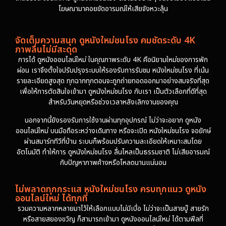
โฆษณามาคอยขัดอารมณ์ให้เสียจังหวะลุ้น
จัดเต็มความสนุก ดูหนังใหม่ชนโรง คมชัดระดับ 4K
ภาพลื่นไม่มีสะดุด
การได้ ดูหนังออนไลน์ใหม่ ในคุณภาพระดับ 4K คือนิยามใหม่ของการพัก
ผ่อน เราจึงตั้งใจปรับปรุงระบบให้รองรับการรับชม หนังใหม่ชนโรง ที่เน้น
รายละเอียดสูงสุด ทุกฉากทุกตอนจะถูกถ่ายทอดออกมาอย่างสมจริงที่สุด
เพื่อให้การตัดสินใจเข้ามา ดูหนังใหม่ชนโรง กับเรา เป็นตัวเลือกที่ดีที่สุด
สำหรับวันหยุดหรือช่วงเวลาหลังเลิกงานของคุณ
นอกจากนี้ยังรองรับการใช้งานผ่านทุกอุปกรณ์ ไม่ว่าจะอยาก ดูหนัง
ออนไลน์ใหม่ บนมือถือระหว่างเดินทาง หรือจะเปิด หนังใหม่ชนโรง จอยักษ์
ผ่านสมาร์ททีวีที่บ้าน ระบบก็พร้อมปรับความละเอียดให้เหมาะสมโดย
อัตโนมัติ ทำให้การ ดูหนังใหม่ชนโรง ลื่นไหลเป็นธรรมชาติ ไม่เสียอารมณ์
กับปัญหาภาพค้างหรือโหลดนานแน่นอน
ไม่พลาดทุกกระแส หนังใหม่ชนโรง ครบทุกแนว ดูหนัง
ออนไลน์ใหม่ ได้ทุกที่
รวมความหลากหลายมาไว้ให้เลือกแบบไม่มีเบื่อ ไม่ว่าจะเป็นสายบู๊ สายรัก
หรือสายสยองขวัญ ก็สามารถเข้ามา ดูหนังออนไลน์ใหม่ ได้ตามฟีลที่