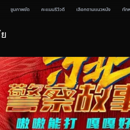
ซูมภาพชัด
คะแนนรีวิวดี
เลือกตามแนวหนัง
ทัก
ัย