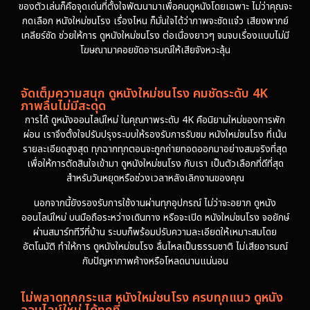
ของตัวเล่นก็คือจุดเด่นที่ตั้งใจพัฒนามาเพื่อคนดูหนังโดยเฉพาะ ไม่ว่าคุณจะ
กดเลือก หนังใหม่ชนโรง เรื่องไหน ก็มั่นใจได้ว่าภาพจะชัดแจ๋ว เสียงพากย์
เคลียร์ชัด ช่วยให้การ ดูหนังใหม่ชนโรง ต่อเนื่องยาวๆ จนจบเรื่องแบบไม่มี
โฆษณามาคอยขัดอารมณ์ให้เสียจังหวะลุ้น
จัดเต็มความสนุก ดูหนังใหม่ชนโรง คมชัดระดับ 4K
ภาพลื่นไม่มีสะดุด
การได้ ดูหนังออนไลน์ใหม่ ในคุณภาพระดับ 4K คือนิยามใหม่ของการพัก
ผ่อน เราจึงตั้งใจปรับปรุงระบบให้รองรับการรับชม หนังใหม่ชนโรง ที่เน้น
รายละเอียดสูงสุด ทุกฉากทุกตอนจะถูกถ่ายทอดออกมาอย่างสมจริงที่สุด
เพื่อให้การตัดสินใจเข้ามา ดูหนังใหม่ชนโรง กับเรา เป็นตัวเลือกที่ดีที่สุด
สำหรับวันหยุดหรือช่วงเวลาหลังเลิกงานของคุณ
นอกจากนี้ยังรองรับการใช้งานผ่านทุกอุปกรณ์ ไม่ว่าจะอยาก ดูหนัง
ออนไลน์ใหม่ บนมือถือระหว่างเดินทาง หรือจะเปิด หนังใหม่ชนโรง จอยักษ์
ผ่านสมาร์ททีวีที่บ้าน ระบบก็พร้อมปรับความละเอียดให้เหมาะสมโดย
อัตโนมัติ ทำให้การ ดูหนังใหม่ชนโรง ลื่นไหลเป็นธรรมชาติ ไม่เสียอารมณ์
กับปัญหาภาพค้างหรือโหลดนานแน่นอน
ไม่พลาดทุกกระแส หนังใหม่ชนโรง ครบทุกแนว ดูหนัง