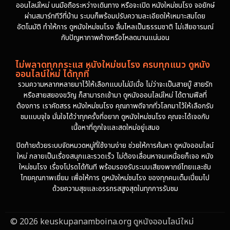
ออนไลน์ใหม่ บนมือถือระหว่างเดินทาง หรือจะเปิด หนังใหม่ชนโรง จอยักษ์
ผ่านสมาร์ททีวีที่บ้าน ระบบก็พร้อมปรับความละเอียดให้เหมาะสมโดย
อัตโนมัติ ทำให้การ ดูหนังใหม่ชนโรง ลื่นไหลเป็นธรรมชาติ ไม่เสียอารมณ์
กับปัญหาภาพค้างหรือโหลดนานแน่นอน
ไม่พลาดทุกกระแส หนังใหม่ชนโรง ครบทุกแนว ดูหนัง
ออนไลน์ใหม่ ได้ทุกที่
รวมความหลากหลายมาไว้ให้เลือกแบบไม่มีเบื่อ ไม่ว่าจะเป็นสายบู๊ สายรัก
หรือสายสยองขวัญ ก็สามารถเข้ามา ดูหนังออนไลน์ใหม่ ได้ตามฟีลที่
ต้องการ เราคัดสรร หนังใหม่ชนโรง คุณภาพดีจากทั่วโลกมาไว้ให้เลือกรับ
ชมแบบจุใจ มั่นใจได้ว่าทุกครั้งที่อยาก ดูหนังใหม่ชนโรง คุณจะได้เจอกับ
เนื้อหาที่ถูกใจและสดใหม่อยู่เสมอ
ปิดท้ายด้วยระบบจัดหมวดหมู่ที่ใช้งานง่าย ช่วยให้การค้นหา ดูหนังออนไลน์
ใหม่ กลายเป็นเรื่องสนุกและรวดเร็ว ไม่ต้องเลื่อนหาจนเหนื่อยก็เจอ หนัง
ใหม่ชนโรง เรื่องโปรดได้ทันที พร้อมรองรับระบบเสียงพากย์ไทยและซับ
ไทยคุณภาพเยี่ยม เพื่อให้การ ดูหนังใหม่ชนโรง ของทุกคนเต็มเปี่ยมไป
ด้วยความสุขและอรรถรสสูงสุดในทุกการรับชม
© 2026 keuskupanamboina.org ดูหนังออนไลน์ใหม่