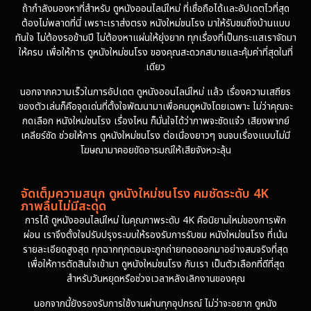
ถ้ากำลังมองหาที่สำหรับ ดูหนังออนไลน์ใหม่ ที่เชื่อถือได้และอัปเดตไวที่สุด
ต้องไม่พลาดที่นี่ เพราะเราส่งตรง หนังใหม่ชนโรง มาให้รับชมถึงบ้านแบบ
ทันใจ ไม่ต้องรอข้ามปี ไม่ต้องหาแผ่นให้ยุ่งยาก ทุกเรื่องที่เป็นกระแสเราจัดมา
ให้ครบ เพื่อให้การ ดูหนังใหม่ชนโรง ของคุณสะดวกสบายและคุ้มค่าที่สุดในที่
เดียว
นอกจากความเร็วในการอัปเดต ดูหนังออนไลน์ใหม่ แล้ว เรื่องความเสถียร
ของตัวเล่นก็คือจุดเด่นที่ตั้งใจพัฒนามาเพื่อคนดูหนังโดยเฉพาะ ไม่ว่าคุณจะ
กดเลือก หนังใหม่ชนโรง เรื่องไหน ก็มั่นใจได้ว่าภาพจะชัดแจ๋ว เสียงพากย์
เคลียร์ชัด ช่วยให้การ ดูหนังใหม่ชนโรง ต่อเนื่องยาวๆ จนจบเรื่องแบบไม่มี
โฆษณามาคอยขัดอารมณ์ให้เสียจังหวะลุ้น
จัดเต็มความสนุก ดูหนังใหม่ชนโรง คมชัดระดับ 4K
ภาพลื่นไม่มีสะดุด
การได้ ดูหนังออนไลน์ใหม่ ในคุณภาพระดับ 4K คือนิยามใหม่ของการพัก
ผ่อน เราจึงตั้งใจปรับปรุงระบบให้รองรับการรับชม หนังใหม่ชนโรง ที่เน้น
รายละเอียดสูงสุด ทุกฉากทุกตอนจะถูกถ่ายทอดออกมาอย่างสมจริงที่สุด
เพื่อให้การตัดสินใจเข้ามา ดูหนังใหม่ชนโรง กับเรา เป็นตัวเลือกที่ดีที่สุด
สำหรับวันหยุดหรือช่วงเวลาหลังเลิกงานของคุณ
นอกจากนี้ยังรองรับการใช้งานผ่านทุกอุปกรณ์ ไม่ว่าจะอยาก ดูหนัง