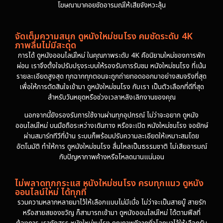
โฆษณามาคอยขัดอารมณ์ให้เสียจังหวะลุ้น
จัดเต็มความสนุก ดูหนังใหม่ชนโรง คมชัดระดับ 4K
ภาพลื่นไม่มีสะดุด
การได้ ดูหนังออนไลน์ใหม่ ในคุณภาพระดับ 4K คือนิยามใหม่ของการพัก
ผ่อน เราจึงตั้งใจปรับปรุงระบบให้รองรับการรับชม หนังใหม่ชนโรง ที่เน้น
รายละเอียดสูงสุด ทุกฉากทุกตอนจะถูกถ่ายทอดออกมาอย่างสมจริงที่สุด
เพื่อให้การตัดสินใจเข้ามา ดูหนังใหม่ชนโรง กับเรา เป็นตัวเลือกที่ดีที่สุด
สำหรับวันหยุดหรือช่วงเวลาหลังเลิกงานของคุณ
นอกจากนี้ยังรองรับการใช้งานผ่านทุกอุปกรณ์ ไม่ว่าจะอยาก ดูหนัง
ออนไลน์ใหม่ บนมือถือระหว่างเดินทาง หรือจะเปิด หนังใหม่ชนโรง จอยักษ์
ผ่านสมาร์ททีวีที่บ้าน ระบบก็พร้อมปรับความละเอียดให้เหมาะสมโดย
อัตโนมัติ ทำให้การ ดูหนังใหม่ชนโรง ลื่นไหลเป็นธรรมชาติ ไม่เสียอารมณ์
กับปัญหาภาพค้างหรือโหลดนานแน่นอน
ไม่พลาดทุกกระแส หนังใหม่ชนโรง ครบทุกแนว ดูหนัง
ออนไลน์ใหม่ ได้ทุกที่
รวมความหลากหลายมาไว้ให้เลือกแบบไม่มีเบื่อ ไม่ว่าจะเป็นสายบู๊ สายรัก
หรือสายสยองขวัญ ก็สามารถเข้ามา ดูหนังออนไลน์ใหม่ ได้ตามฟีลที่