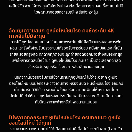
เคลียร์ชัด ช่วยให้การ ดูหนังใหม่ชนโรง ต่อเนื่องยาวๆ จนจบเรื่องแบบไม่มี
โฆษณามาคอยขัดอารมณ์ให้เสียจังหวะลุ้น
จัดเต็มความสนุก ดูหนังใหม่ชนโรง คมชัดระดับ 4K
ภาพลื่นไม่มีสะดุด
การได้ ดูหนังออนไลน์ใหม่ ในคุณภาพระดับ 4K คือนิยามใหม่ของการพัก
ผ่อน เราจึงตั้งใจปรับปรุงระบบให้รองรับการรับชม หนังใหม่ชนโรง ที่เน้น
รายละเอียดสูงสุด ทุกฉากทุกตอนจะถูกถ่ายทอดออกมาอย่างสมจริงที่สุด
เพื่อให้การตัดสินใจเข้ามา ดูหนังใหม่ชนโรง กับเรา เป็นตัวเลือกที่ดีที่สุด
สำหรับวันหยุดหรือช่วงเวลาหลังเลิกงานของคุณ
นอกจากนี้ยังรองรับการใช้งานผ่านทุกอุปกรณ์ ไม่ว่าจะอยาก ดูหนัง
ออนไลน์ใหม่ บนมือถือระหว่างเดินทาง หรือจะเปิด หนังใหม่ชนโรง จอยักษ์
ผ่านสมาร์ททีวีที่บ้าน ระบบก็พร้อมปรับความละเอียดให้เหมาะสมโดย
อัตโนมัติ ทำให้การ ดูหนังใหม่ชนโรง ลื่นไหลเป็นธรรมชาติ ไม่เสียอารมณ์
กับปัญหาภาพค้างหรือโหลดนานแน่นอน
ไม่พลาดทุกกระแส หนังใหม่ชนโรง ครบทุกแนว ดูหนัง
ออนไลน์ใหม่ ได้ทุกที่
รวมความหลากหลายมาไว้ให้เลือกแบบไม่มีเบื่อ ไม่ว่าจะเป็นสายบู๊ สายรัก