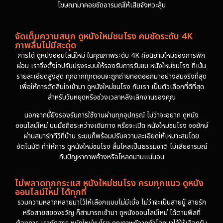
โฆษณามาคอยขัดอารมณ์ให้เสียจังหวะลุ้น
จัดเต็มความสนุก ดูหนังใหม่ชนโรง คมชัดระดับ 4K
ภาพลื่นไม่มีสะดุด
การได้ ดูหนังออนไลน์ใหม่ ในคุณภาพระดับ 4K คือนิยามใหม่ของการพัก
ผ่อน เราจึงตั้งใจปรับปรุงระบบให้รองรับการรับชม หนังใหม่ชนโรง ที่เน้น
รายละเอียดสูงสุด ทุกฉากทุกตอนจะถูกถ่ายทอดออกมาอย่างสมจริงที่สุด
เพื่อให้การตัดสินใจเข้ามา ดูหนังใหม่ชนโรง กับเรา เป็นตัวเลือกที่ดีที่สุด
สำหรับวันหยุดหรือช่วงเวลาหลังเลิกงานของคุณ
นอกจากนี้ยังรองรับการใช้งานผ่านทุกอุปกรณ์ ไม่ว่าจะอยาก ดูหนัง
ออนไลน์ใหม่ บนมือถือระหว่างเดินทาง หรือจะเปิด หนังใหม่ชนโรง จอยักษ์
ผ่านสมาร์ททีวีที่บ้าน ระบบก็พร้อมปรับความละเอียดให้เหมาะสมโดย
อัตโนมัติ ทำให้การ ดูหนังใหม่ชนโรง ลื่นไหลเป็นธรรมชาติ ไม่เสียอารมณ์
กับปัญหาภาพค้างหรือโหลดนานแน่นอน
ไม่พลาดทุกกระแส หนังใหม่ชนโรง ครบทุกแนว ดูหนัง
ออนไลน์ใหม่ ได้ทุกที่
รวมความหลากหลายมาไว้ให้เลือกแบบไม่มีเบื่อ ไม่ว่าจะเป็นสายบู๊ สายรัก
หรือสายสยองขวัญ ก็สามารถเข้ามา ดูหนังออนไลน์ใหม่ ได้ตามฟีลที่