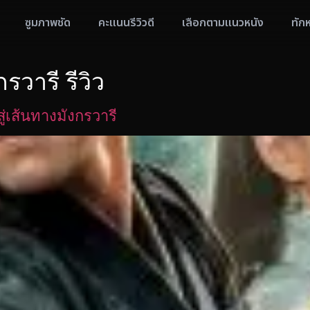
ซูมภาพชัด
คะแนนรีวิวดี
เลือกตามแนวหนัง
ทัก
กรวารี รีวิว
่เส้นทางมังกรวารี