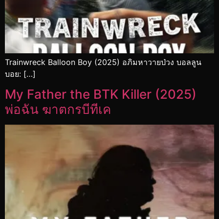
Trainwreck Balloon Boy (2025) อภิมหาวายป่วง บอลลูน
บอย: […]
My Father the BTK Killer (2025)
พ่อฉัน ฆาตกรบีทีเค