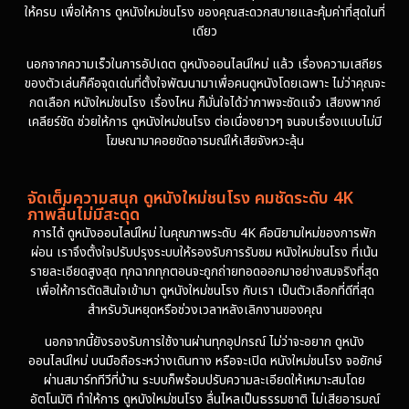
ให้ครบ เพื่อให้การ ดูหนังใหม่ชนโรง ของคุณสะดวกสบายและคุ้มค่าที่สุดในที่
เดียว
นอกจากความเร็วในการอัปเดต ดูหนังออนไลน์ใหม่ แล้ว เรื่องความเสถียร
ของตัวเล่นก็คือจุดเด่นที่ตั้งใจพัฒนามาเพื่อคนดูหนังโดยเฉพาะ ไม่ว่าคุณจะ
กดเลือก หนังใหม่ชนโรง เรื่องไหน ก็มั่นใจได้ว่าภาพจะชัดแจ๋ว เสียงพากย์
เคลียร์ชัด ช่วยให้การ ดูหนังใหม่ชนโรง ต่อเนื่องยาวๆ จนจบเรื่องแบบไม่มี
โฆษณามาคอยขัดอารมณ์ให้เสียจังหวะลุ้น
จัดเต็มความสนุก ดูหนังใหม่ชนโรง คมชัดระดับ 4K
ภาพลื่นไม่มีสะดุด
การได้ ดูหนังออนไลน์ใหม่ ในคุณภาพระดับ 4K คือนิยามใหม่ของการพัก
ผ่อน เราจึงตั้งใจปรับปรุงระบบให้รองรับการรับชม หนังใหม่ชนโรง ที่เน้น
รายละเอียดสูงสุด ทุกฉากทุกตอนจะถูกถ่ายทอดออกมาอย่างสมจริงที่สุด
เพื่อให้การตัดสินใจเข้ามา ดูหนังใหม่ชนโรง กับเรา เป็นตัวเลือกที่ดีที่สุด
สำหรับวันหยุดหรือช่วงเวลาหลังเลิกงานของคุณ
นอกจากนี้ยังรองรับการใช้งานผ่านทุกอุปกรณ์ ไม่ว่าจะอยาก ดูหนัง
ออนไลน์ใหม่ บนมือถือระหว่างเดินทาง หรือจะเปิด หนังใหม่ชนโรง จอยักษ์
ผ่านสมาร์ททีวีที่บ้าน ระบบก็พร้อมปรับความละเอียดให้เหมาะสมโดย
อัตโนมัติ ทำให้การ ดูหนังใหม่ชนโรง ลื่นไหลเป็นธรรมชาติ ไม่เสียอารมณ์