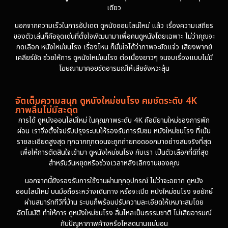
เดียว
นอกจากความเร็วในการอัปเดต ดูหนังออนไลน์ใหม่ แล้ว เรื่องความเสถียร
ของตัวเล่นก็คือจุดเด่นที่ตั้งใจพัฒนามาเพื่อคนดูหนังโดยเฉพาะ ไม่ว่าคุณจะ
กดเลือก หนังใหม่ชนโรง เรื่องไหน ก็มั่นใจได้ว่าภาพจะชัดแจ๋ว เสียงพากย์
เคลียร์ชัด ช่วยให้การ ดูหนังใหม่ชนโรง ต่อเนื่องยาวๆ จนจบเรื่องแบบไม่มี
โฆษณามาคอยขัดอารมณ์ให้เสียจังหวะลุ้น
จัดเต็มความสนุก ดูหนังใหม่ชนโรง คมชัดระดับ 4K
ภาพลื่นไม่มีสะดุด
การได้ ดูหนังออนไลน์ใหม่ ในคุณภาพระดับ 4K คือนิยามใหม่ของการพัก
ผ่อน เราจึงตั้งใจปรับปรุงระบบให้รองรับการรับชม หนังใหม่ชนโรง ที่เน้น
รายละเอียดสูงสุด ทุกฉากทุกตอนจะถูกถ่ายทอดออกมาอย่างสมจริงที่สุด
เพื่อให้การตัดสินใจเข้ามา ดูหนังใหม่ชนโรง กับเรา เป็นตัวเลือกที่ดีที่สุด
สำหรับวันหยุดหรือช่วงเวลาหลังเลิกงานของคุณ
นอกจากนี้ยังรองรับการใช้งานผ่านทุกอุปกรณ์ ไม่ว่าจะอยาก ดูหนัง
ออนไลน์ใหม่ บนมือถือระหว่างเดินทาง หรือจะเปิด หนังใหม่ชนโรง จอยักษ์
ผ่านสมาร์ททีวีที่บ้าน ระบบก็พร้อมปรับความละเอียดให้เหมาะสมโดย
อัตโนมัติ ทำให้การ ดูหนังใหม่ชนโรง ลื่นไหลเป็นธรรมชาติ ไม่เสียอารมณ์
กับปัญหาภาพค้างหรือโหลดนานแน่นอน