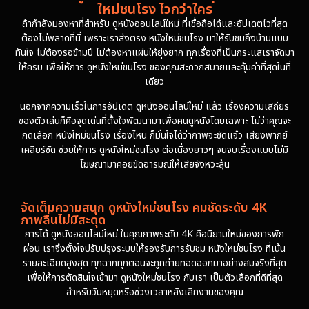
ใหม่ชนโรง ไวกว่าใคร
ถ้ากำลังมองหาที่สำหรับ ดูหนังออนไลน์ใหม่ ที่เชื่อถือได้และอัปเดตไวที่สุด
ต้องไม่พลาดที่นี่ เพราะเราส่งตรง หนังใหม่ชนโรง มาให้รับชมถึงบ้านแบบ
ทันใจ ไม่ต้องรอข้ามปี ไม่ต้องหาแผ่นให้ยุ่งยาก ทุกเรื่องที่เป็นกระแสเราจัดมา
ให้ครบ เพื่อให้การ ดูหนังใหม่ชนโรง ของคุณสะดวกสบายและคุ้มค่าที่สุดในที่
เดียว
นอกจากความเร็วในการอัปเดต ดูหนังออนไลน์ใหม่ แล้ว เรื่องความเสถียร
ของตัวเล่นก็คือจุดเด่นที่ตั้งใจพัฒนามาเพื่อคนดูหนังโดยเฉพาะ ไม่ว่าคุณจะ
กดเลือก หนังใหม่ชนโรง เรื่องไหน ก็มั่นใจได้ว่าภาพจะชัดแจ๋ว เสียงพากย์
เคลียร์ชัด ช่วยให้การ ดูหนังใหม่ชนโรง ต่อเนื่องยาวๆ จนจบเรื่องแบบไม่มี
โฆษณามาคอยขัดอารมณ์ให้เสียจังหวะลุ้น
จัดเต็มความสนุก ดูหนังใหม่ชนโรง คมชัดระดับ 4K
ภาพลื่นไม่มีสะดุด
การได้ ดูหนังออนไลน์ใหม่ ในคุณภาพระดับ 4K คือนิยามใหม่ของการพัก
ผ่อน เราจึงตั้งใจปรับปรุงระบบให้รองรับการรับชม หนังใหม่ชนโรง ที่เน้น
รายละเอียดสูงสุด ทุกฉากทุกตอนจะถูกถ่ายทอดออกมาอย่างสมจริงที่สุด
เพื่อให้การตัดสินใจเข้ามา ดูหนังใหม่ชนโรง กับเรา เป็นตัวเลือกที่ดีที่สุด
สำหรับวันหยุดหรือช่วงเวลาหลังเลิกงานของคุณ