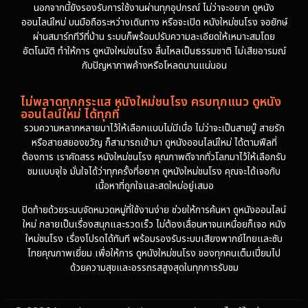
นอกจากนี้ยังรองรับการใช้งานผ่านทุกอุปกรณ์ ไม่ว่าจะอยาก ดูหนัง
ออนไลน์ใหม่ บนมือถือระหว่างเดินทาง หรือจะเปิด หนังใหม่ชนโรง จอยักษ์
ผ่านสมาร์ททีวีที่บ้าน ระบบก็พร้อมปรับความละเอียดให้เหมาะสมโดย
อัตโนมัติ ทำให้การ ดูหนังใหม่ชนโรง ลื่นไหลเป็นธรรมชาติ ไม่เสียอารมณ์
กับปัญหาภาพค้างหรือโหลดนานแน่นอน
ไม่พลาดทุกกระแส หนังใหม่ชนโรง ครบทุกแนว ดูหนัง
ออนไลน์ใหม่ ได้ทุกที่
รวมความหลากหลายมาไว้ให้เลือกแบบไม่มีเบื่อ ไม่ว่าจะเป็นสายบู๊ สายรัก
หรือสายสยองขวัญ ก็สามารถเข้ามา ดูหนังออนไลน์ใหม่ ได้ตามฟีลที่
ต้องการ เราคัดสรร หนังใหม่ชนโรง คุณภาพดีจากทั่วโลกมาไว้ให้เลือกรับ
ชมแบบจุใจ มั่นใจได้ว่าทุกครั้งที่อยาก ดูหนังใหม่ชนโรง คุณจะได้เจอกับ
เนื้อหาที่ถูกใจและสดใหม่อยู่เสมอ
ปิดท้ายด้วยระบบจัดหมวดหมู่ที่ใช้งานง่าย ช่วยให้การค้นหา ดูหนังออนไลน์
ใหม่ กลายเป็นเรื่องสนุกและรวดเร็ว ไม่ต้องเลื่อนหาจนเหนื่อยก็เจอ หนัง
ใหม่ชนโรง เรื่องโปรดได้ทันที พร้อมรองรับระบบเสียงพากย์ไทยและซับ
ไทยคุณภาพเยี่ยม เพื่อให้การ ดูหนังใหม่ชนโรง ของทุกคนเต็มเปี่ยมไป
ด้วยความสุขและอรรถรสสูงสุดในทุกการรับชม