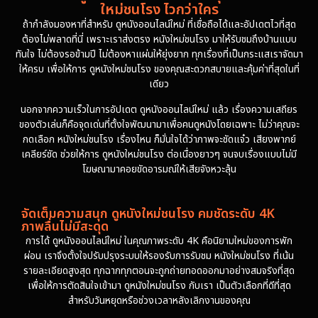
ใหม่ชนโรง ไวกว่าใคร
ถ้ากำลังมองหาที่สำหรับ ดูหนังออนไลน์ใหม่ ที่เชื่อถือได้และอัปเดตไวที่สุด
ต้องไม่พลาดที่นี่ เพราะเราส่งตรง หนังใหม่ชนโรง มาให้รับชมถึงบ้านแบบ
ทันใจ ไม่ต้องรอข้ามปี ไม่ต้องหาแผ่นให้ยุ่งยาก ทุกเรื่องที่เป็นกระแสเราจัดมา
ให้ครบ เพื่อให้การ ดูหนังใหม่ชนโรง ของคุณสะดวกสบายและคุ้มค่าที่สุดในที่
เดียว
นอกจากความเร็วในการอัปเดต ดูหนังออนไลน์ใหม่ แล้ว เรื่องความเสถียร
ของตัวเล่นก็คือจุดเด่นที่ตั้งใจพัฒนามาเพื่อคนดูหนังโดยเฉพาะ ไม่ว่าคุณจะ
กดเลือก หนังใหม่ชนโรง เรื่องไหน ก็มั่นใจได้ว่าภาพจะชัดแจ๋ว เสียงพากย์
เคลียร์ชัด ช่วยให้การ ดูหนังใหม่ชนโรง ต่อเนื่องยาวๆ จนจบเรื่องแบบไม่มี
โฆษณามาคอยขัดอารมณ์ให้เสียจังหวะลุ้น
จัดเต็มความสนุก ดูหนังใหม่ชนโรง คมชัดระดับ 4K
ภาพลื่นไม่มีสะดุด
การได้ ดูหนังออนไลน์ใหม่ ในคุณภาพระดับ 4K คือนิยามใหม่ของการพัก
ผ่อน เราจึงตั้งใจปรับปรุงระบบให้รองรับการรับชม หนังใหม่ชนโรง ที่เน้น
รายละเอียดสูงสุด ทุกฉากทุกตอนจะถูกถ่ายทอดออกมาอย่างสมจริงที่สุด
เพื่อให้การตัดสินใจเข้ามา ดูหนังใหม่ชนโรง กับเรา เป็นตัวเลือกที่ดีที่สุด
สำหรับวันหยุดหรือช่วงเวลาหลังเลิกงานของคุณ