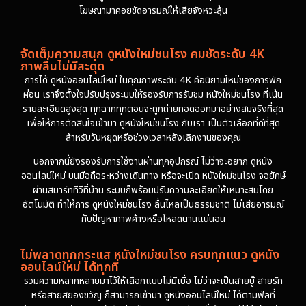
โฆษณามาคอยขัดอารมณ์ให้เสียจังหวะลุ้น
จัดเต็มความสนุก ดูหนังใหม่ชนโรง คมชัดระดับ 4K
ภาพลื่นไม่มีสะดุด
การได้ ดูหนังออนไลน์ใหม่ ในคุณภาพระดับ 4K คือนิยามใหม่ของการพัก
ผ่อน เราจึงตั้งใจปรับปรุงระบบให้รองรับการรับชม หนังใหม่ชนโรง ที่เน้น
รายละเอียดสูงสุด ทุกฉากทุกตอนจะถูกถ่ายทอดออกมาอย่างสมจริงที่สุด
เพื่อให้การตัดสินใจเข้ามา ดูหนังใหม่ชนโรง กับเรา เป็นตัวเลือกที่ดีที่สุด
สำหรับวันหยุดหรือช่วงเวลาหลังเลิกงานของคุณ
นอกจากนี้ยังรองรับการใช้งานผ่านทุกอุปกรณ์ ไม่ว่าจะอยาก ดูหนัง
ออนไลน์ใหม่ บนมือถือระหว่างเดินทาง หรือจะเปิด หนังใหม่ชนโรง จอยักษ์
ผ่านสมาร์ททีวีที่บ้าน ระบบก็พร้อมปรับความละเอียดให้เหมาะสมโดย
อัตโนมัติ ทำให้การ ดูหนังใหม่ชนโรง ลื่นไหลเป็นธรรมชาติ ไม่เสียอารมณ์
กับปัญหาภาพค้างหรือโหลดนานแน่นอน
ไม่พลาดทุกกระแส หนังใหม่ชนโรง ครบทุกแนว ดูหนัง
ออนไลน์ใหม่ ได้ทุกที่
รวมความหลากหลายมาไว้ให้เลือกแบบไม่มีเบื่อ ไม่ว่าจะเป็นสายบู๊ สายรัก
หรือสายสยองขวัญ ก็สามารถเข้ามา ดูหนังออนไลน์ใหม่ ได้ตามฟีลที่