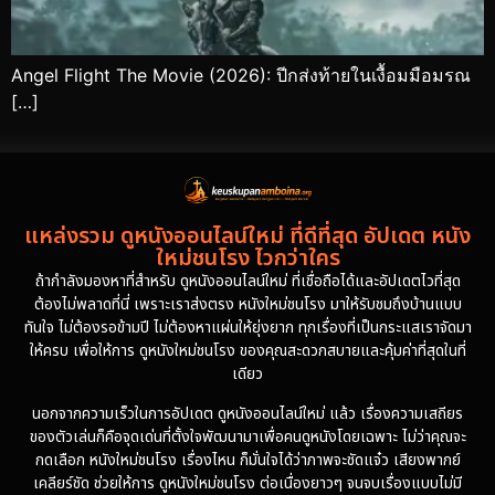
Angel Flight The Movie (2026): ปีกส่งท้ายในเงื้อมมือมรณ
[…]
แหล่งรวม ดูหนังออนไลน์ใหม่ ที่ดีที่สุด อัปเดต หนัง
ใหม่ชนโรง ไวกว่าใคร
ถ้ากำลังมองหาที่สำหรับ ดูหนังออนไลน์ใหม่ ที่เชื่อถือได้และอัปเดตไวที่สุด
ต้องไม่พลาดที่นี่ เพราะเราส่งตรง หนังใหม่ชนโรง มาให้รับชมถึงบ้านแบบ
ทันใจ ไม่ต้องรอข้ามปี ไม่ต้องหาแผ่นให้ยุ่งยาก ทุกเรื่องที่เป็นกระแสเราจัดมา
ให้ครบ เพื่อให้การ ดูหนังใหม่ชนโรง ของคุณสะดวกสบายและคุ้มค่าที่สุดในที่
เดียว
นอกจากความเร็วในการอัปเดต ดูหนังออนไลน์ใหม่ แล้ว เรื่องความเสถียร
ของตัวเล่นก็คือจุดเด่นที่ตั้งใจพัฒนามาเพื่อคนดูหนังโดยเฉพาะ ไม่ว่าคุณจะ
กดเลือก หนังใหม่ชนโรง เรื่องไหน ก็มั่นใจได้ว่าภาพจะชัดแจ๋ว เสียงพากย์
เคลียร์ชัด ช่วยให้การ ดูหนังใหม่ชนโรง ต่อเนื่องยาวๆ จนจบเรื่องแบบไม่มี