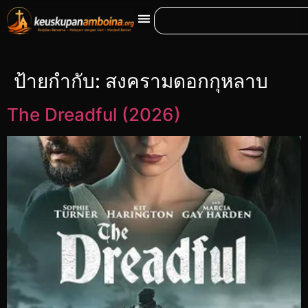
ป้ายกำกับ:
สงครามดอกกุหลาบ
The Dreadful (2026)